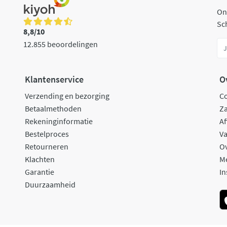
On
Sch
8,8/10
12.855 beoordelingen
Klantenservice
O
Verzending en bezorging
C
Betaalmethoden
Za
Rekeninginformatie
Af
Bestelproces
Va
Retourneren
O
Klachten
M
Garantie
In
Duurzaamheid