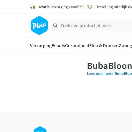
naar
hoofdinhoud
Gratis
bezorging vanaf 35,- *
Bestelling uiterlijk
za
zoeken
Verzorging
Beauty
Gezondheid
Eten & Drinken
Zwang
BubaBloo
Lees meer over BubaBlo