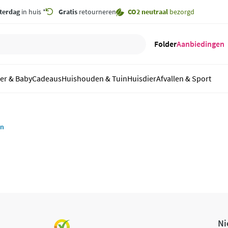
terdag
in huis *
Gratis
retourneren
CO2 neutraal
bezorgd
Folder
Aanbiedingen
er & Baby
Cadeaus
Huishouden & Tuin
Huisdier
Afvallen & Sport
n
on
Ni