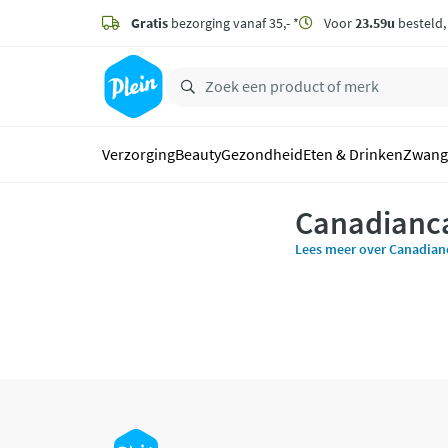
naar
hoofdinhoud
Gratis
bezorging vanaf 35,- *
Voor
23.59u
besteld
zoeken
Verzorging
Beauty
Gezondheid
Eten & Drinken
Zwang
Canadianc
Lees meer over Canadia