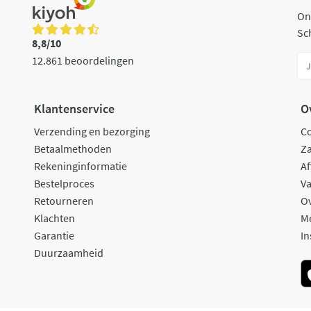
On
Sch
8,8/10
12.861 beoordelingen
Klantenservice
O
Verzending en bezorging
C
Betaalmethoden
Za
Rekeninginformatie
Af
Bestelproces
Va
Retourneren
O
Klachten
M
Garantie
In
Duurzaamheid