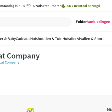
,
maandag
in huis *
Gratis
retourneren
CO2 neutraal
bezorgd
Folder
Aanbiedingen
er & Baby
Cadeaus
Huishouden & Tuin
Huisdier
Afvallen & Sport
at Company
ncat Company
Ni