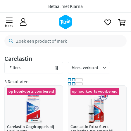
naar
Voor
23.59u
besteld,
morgen
in huis *
oofdinhoud
zoeken
Gratis
retourneren
0
Menu
8,8/10
Goed
CO2 neutraal
bezorgd
Betaal met Klarna
Carelastin
Filters
3 Resultaten
op hooikoorts voorbereid
op hooikoorts voorbereid
Carelastin Oogdruppels bij
Carelastin Extra Sterk