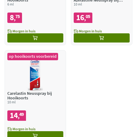
Hooikoorts
Azelastine Neusspray bij
6 ml
Hooikoorts
10 ml
8
16
75
05
,
,
Morgen in huis
Morgen in huis
op hooikoorts voorbereid
Carelastin Neusspray bij
Hooikoorts
10 ml
14
49
,
Morgen in huis