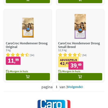
CaroCroc Hondenvoer Droog
CaroCroc Hondenvoer Droog
Original
Small Breed
3 kg
12,5 kg
54
54
11
99
,
ADVIESPRIJS
42
45
39
,
49
,
Morgen in huis
Morgen in huis
pagina
van 3
Volgende