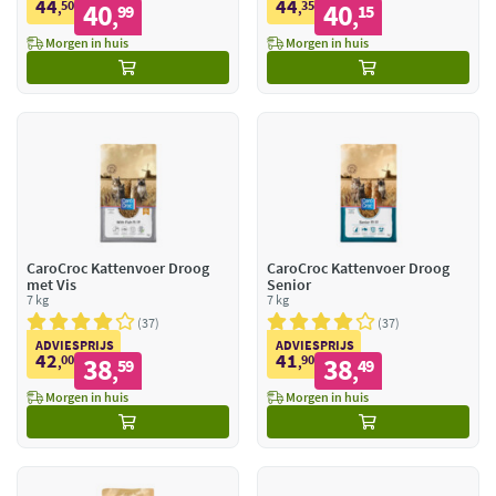
44
44
50
40
35
40
,
99
,
15
,
,
Morgen in huis
Morgen in huis
CaroCroc Kattenvoer Droog
CaroCroc Kattenvoer Droog
met Vis
Senior
7 kg
7 kg
37
37
ADVIESPRIJS
ADVIESPRIJS
42
41
00
38
90
38
,
59
,
49
,
,
Morgen in huis
Morgen in huis