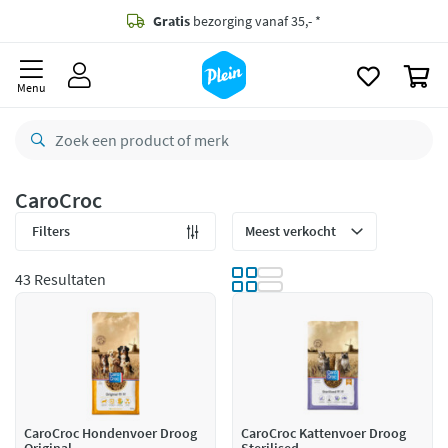
naar
oofdinhoud
Gratis
bezorging vanaf 35,- *
zoeken
0
Voor
23.59u
besteld,
morgen
in huis *
Menu
Gratis
retourneren
8,8/10
Goed
CO2 neutraal
bezorgd
CaroCroc
Betaal met Klarna
Filters
43 Resultaten
CaroCroc Hondenvoer Droog
CaroCroc Kattenvoer Droog