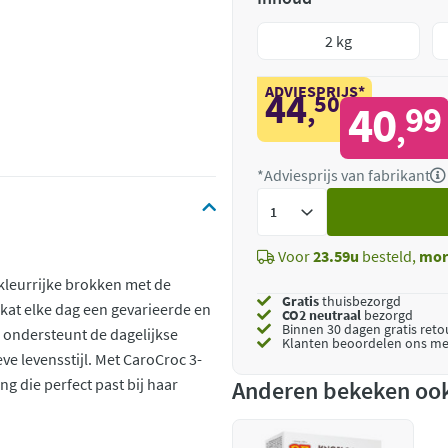
2 kg
ADVIESPRIJS*
44
50
,
40
99
,
*Adviesprijs van fabrikant
Voeg
toe
Voor
23.59u
besteld,
mor
kleurrijke brokken met de
Gratis
thuisbezorgd
 kat elke dag een gevarieerde en
CO2 neutraal
bezorgd
Binnen 30 dagen gratis ret
 ondersteunt de dagelijkse
Klanten beoordelen ons me
ve levensstijl. Met CaroCroc 3-
ng die perfect past bij haar
Anderen bekeken oo