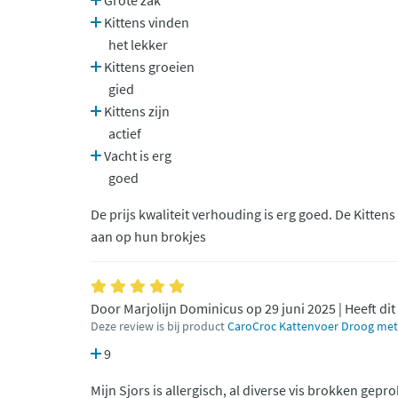
Grote zak
Kittens vinden
het lekker
Kittens groeien
gied
Kittens zijn
actief
Vacht is erg
goed
De prijs kwaliteit verhouding is erg goed. De Kitten
aan op hun brokjes
Door Marjolijn Dominicus op 29 juni 2025 | Heeft di
Deze review is bij product
CaroCroc Kattenvoer Droog met 
9
Mijn Sjors is allergisch, al diverse vis brokken gepr