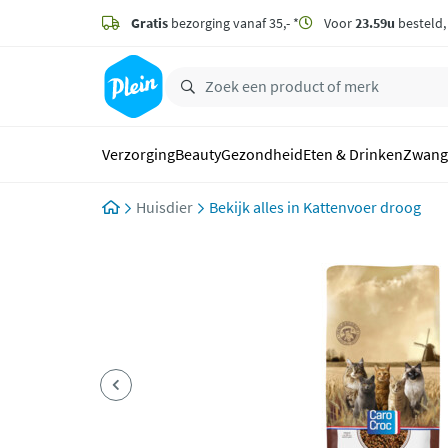
naar
hoofdinhoud
Gratis
bezorging vanaf 35,- *
Voor
23.59u
besteld
zoeken
Verzorging
Beauty
Gezondheid
Eten & Drinken
Zwang
Huisdier
Kattenvoer droog