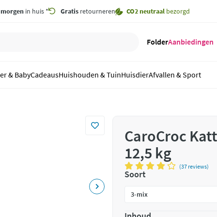
,
morgen
in huis *
Gratis
retourneren
CO2 neutraal
bezorgd
Folder
Aanbiedingen
er & Baby
Cadeaus
Huishouden & Tuin
Huisdier
Afvallen & Sport
CaroCroc Kat
12,5 kg
(37 reviews)
Soort
Inhoud