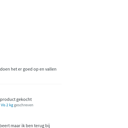
s doen het er goed op en vallen
t product gekocht
Vis 2 kg
geschreven
obeert maar ik ben terug bij