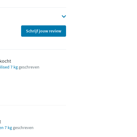
Schrijf jouw review
ekocht
lised 7 kg
geschreven
t
en 7 kg
geschreven