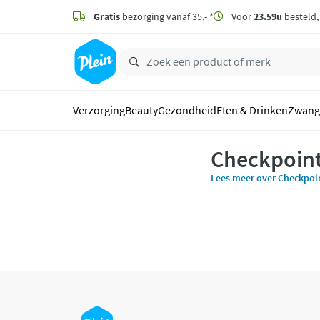
naar
hoofdinhoud
Gratis
bezorging vanaf 35,- *
Voor
23.59u
besteld
zoeken
Verzorging
Beauty
Gezondheid
Eten & Drinken
Zwang
Checkpoin
Lees meer over Checkpoi