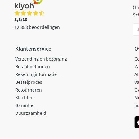
On
Sch
8,8/10
12.858 beoordelingen
Klantenservice
O
Verzending en bezorging
C
Betaalmethoden
Za
Rekeninginformatie
Af
Bestelproces
Va
Retourneren
O
Klachten
M
Garantie
In
Duurzaamheid