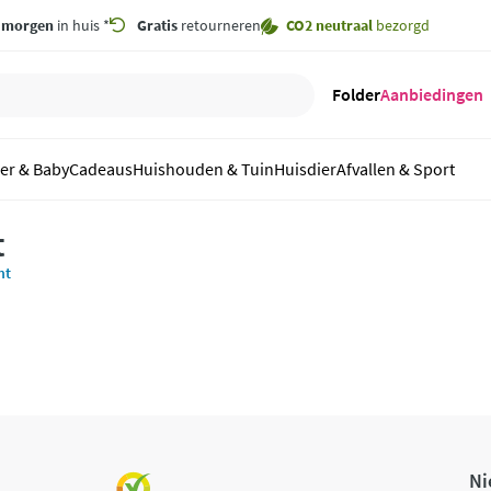
,
morgen
in huis *
Gratis
retourneren
CO2 neutraal
bezorgd
Folder
Aanbiedingen
er & Baby
Cadeaus
Huishouden & Tuin
Huisdier
Afvallen & Sport
t
nt
Ni