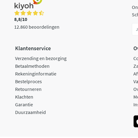
On
Sch
8,8/10
12.860 beoordelingen
Klantenservice
O
Verzending en bezorging
C
Betaalmethoden
Za
Rekeninginformatie
Af
Bestelproces
Va
Retourneren
O
Klachten
M
Garantie
In
Duurzaamheid