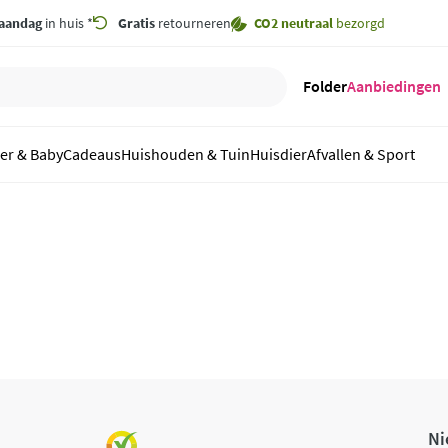
aandag
in huis *
Gratis
retourneren
CO2 neutraal
bezorgd
Folder
Aanbiedingen
er & Baby
Cadeaus
Huishouden & Tuin
Huisdier
Afvallen & Sport
Ni