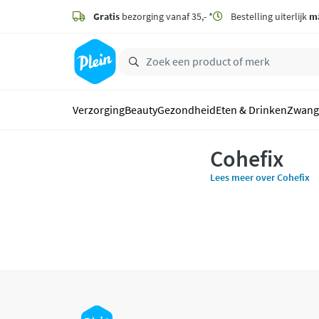
naar
hoofdinhoud
Gratis
bezorging vanaf 35,- *
Bestelling uiterlijk
m
zoeken
Verzorging
Beauty
Gezondheid
Eten & Drinken
Zwang
Cohefix
Lees meer over Cohefix