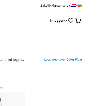
Zakelijk
Klantenservice
0
Inloggen
eschermt tegen
Lees meer over Color Wow
 gezond uitziend resultaat.