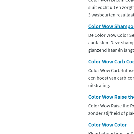
sluit vocht uit en zorgt
3 wasbeurten resultaat
Color Wow Shampo
De Color Wow Color Sec
aantasten. Deze shampo
glanzend haar én lang
Color Wow Carb Coc
Color Wow Carb-Infused
een boost van carb-com
uitstraling.
Color Wow Raise th
Color Wow Raise the Roo
zonder stijfheid of pla
Color Wow Color
Kleurbehoud is waar Co