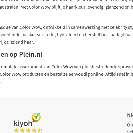
laat stralen. Met Color Wow blijft je haarkleur levendig, glanzend 
que van Color Wow, ontwikkeld in samenwerking met celebrity styli
p voedende masker versterkt, hydrateert en herstelt beschadigd haar
ijk uitziend haar.
en op Plein.nl
t complete assortiment van Color Wow van pluisbestrijdende sprays
olor Wow producten en bestel ze eenvoudig online. Altijd snel in hu
.
Ni
On
Sch