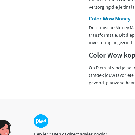
verzorging die je tint 
Color Wow Money
De iconische Money Mas
transformatie. Dit die
investering in gezond, r
Color Wow kop
Op Plein.nl vind je he
Ontdek jouw favoriete C
gezond, glanzend haar
Heb je vragen of direct advies nodig?