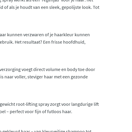
d of als je houdt van een sleek, gepolijste look. Tot
e haar kunnen verzwaren of je haarkleur kunnen
ebruik. Het resultaat? Een frisse hoofdhuid,
 verzorging voegt direct volume en body toe door
s naar voller, steviger haar met een gezonde
ewicht root-lifting spray zorgt voor langdurige lift
l – perfect voor fijn of futloos haar.
p gekleurd haar – van kleurveilige shampoo tot