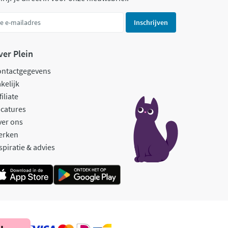
Inschrijven
ver Plein
ontactgegevens
kelijk
filiate
catures
ver ons
erken
spiratie & advies