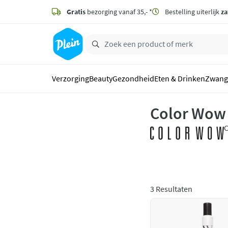
naar
hoofdinhoud
Gratis
bezorging vanaf 35,- *
Bestelling uiterlijk
za
zoeken
Verzorging
Beauty
Gezondheid
Eten & Drinken
Zwang
Color Wow
C
k
I
3 Resultaten