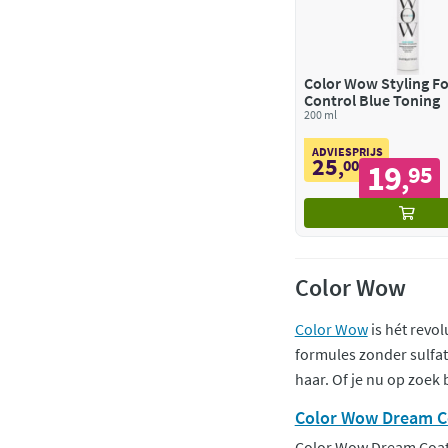
Color Wow Styling F
Control Blue Toning
200 ml
ADVIESPRIJS
25
,
00
19
95
,
Color Wow
Color Wow
is hét revo
formules zonder sulfat
haar. Of je nu op zoek 
Color Wow Dream C
Color Wow Dream Coat is