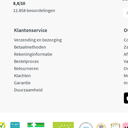
8,8/10
12.858 beoordelingen
Klantenservice
O
Verzending en bezorging
C
Betaalmethoden
Za
Rekeninginformatie
Af
Bestelproces
Va
Retourneren
O
Klachten
M
Garantie
In
Duurzaamheid