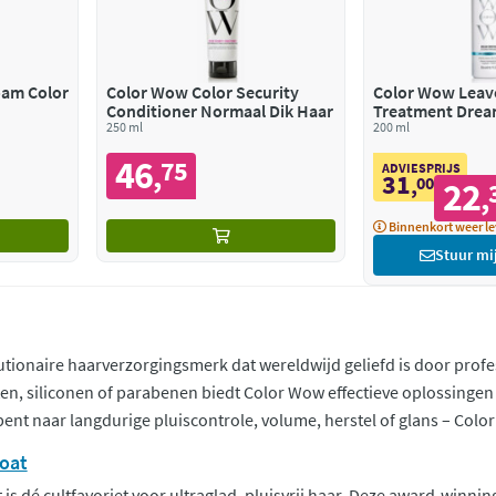
oam Color
Color Wow Color Security
Color Wow Leav
Conditioner Normaal Dik Haar
Treatment Drea
250 ml
Coconut-infuse
200 ml
46
75
,
ADVIESPRIJS
31
,
00
22
,
Binnenkort weer le
Stuur mi
lutionaire haarverzorgingsmerk dat wereldwijd geliefd is door pro
en, siliconen of parabenen biedt Color Wow effectieve oplossingen
bent naar langdurige pluiscontrole, volume, herstel of glans – Color
oat
 dé cultfavoriet voor ultraglad, pluisvrij haar. Deze award-winning 