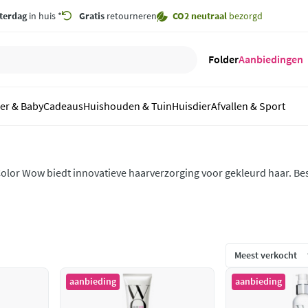
terdag
in huis *
Gratis
retourneren
CO2 neutraal
bezorgd
Folder
Aanbiedingen
er & Baby
Cadeaus
Huishouden & Tuin
Huisdier
Afvallen & Sport
olor Wow biedt innovatieve haarverzorging voor gekleurd haar. B
leurvervaging, pluis en hitte, en zorgt voor langdurige glans en een
deaal voor levendig, stralend haar.
aanbieding
aanbieding