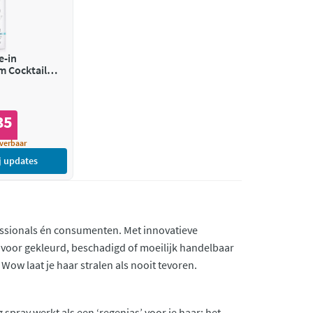
e-in
m Cocktail
d
35
verbaar
j updates
fessionals én consumenten. Met innovatieve
 voor gekleurd, beschadigd of moeilijk handelbaar
 Wow laat je haar stralen als nooit tevoren.
spray werkt als een ‘regenjas’ voor je haar: het