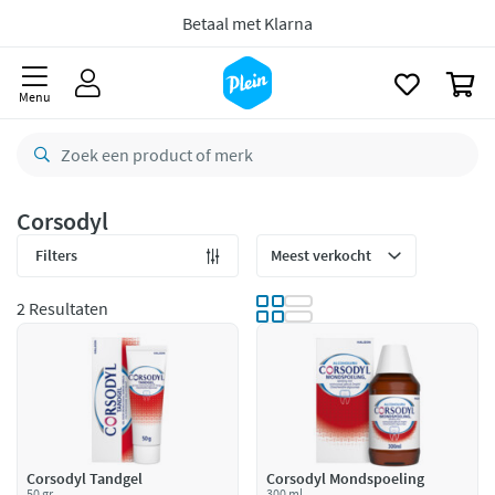
naar
oofdinhoud
8,8/10
Goed
zoeken
0
CO2 neutraal
bezorgd
Menu
Betaal met Klarna
Corsodyl
Filters
2 Resultaten
Corsodyl Tandgel
Corsodyl Mondspoeling
50 gr
300 ml