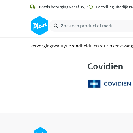
naar
hoofdinhoud
Gratis
bezorging vanaf 35,- *
Bestelling uiterlijk
za
zoeken
Verzorging
Beauty
Gezondheid
Eten & Drinken
Zwang
Covidien