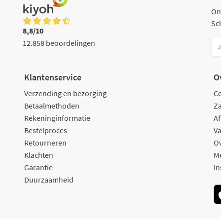
On
Sch
8,8/10
12.858 beoordelingen
Klantenservice
O
Verzending en bezorging
C
Betaalmethoden
Za
Rekeninginformatie
Af
Bestelproces
Va
Retourneren
O
Klachten
M
Garantie
In
Duurzaamheid