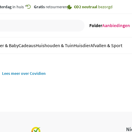
terdag
in huis *
Gratis
retourneren
CO2 neutraal
bezorgd
Folder
Aanbiedingen
er & Baby
Cadeaus
Huishouden & Tuin
Huisdier
Afvallen & Sport
Lees meer over Covidien
Ni