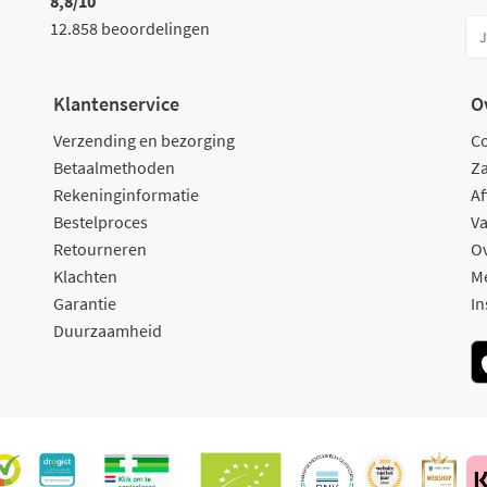
8,8/10
12.858 beoordelingen
Klantenservice
O
Verzending en bezorging
C
Betaalmethoden
Za
Rekeninginformatie
Af
Bestelproces
Va
Retourneren
O
Klachten
M
Garantie
In
Duurzaamheid