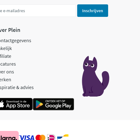
Inschrijven
ver Plein
ontactgegevens
kelijk
filiate
catures
ver ons
erken
spiratie & advies