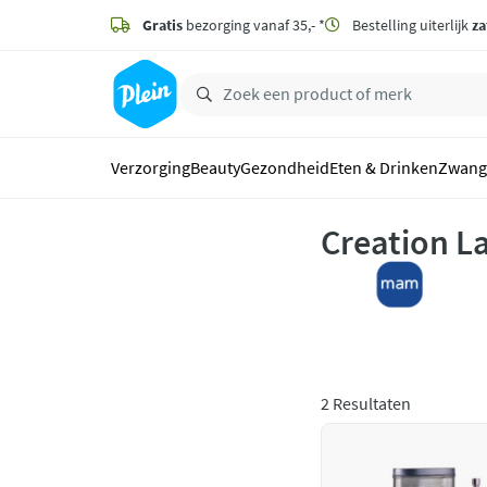
naar
hoofdinhoud
Gratis
bezorging vanaf 35,- *
Bestelling uiterlijk
za
zoeken
Verzorging
Beauty
Gezondheid
Eten & Drinken
Zwang
Creation L
2 Resultaten