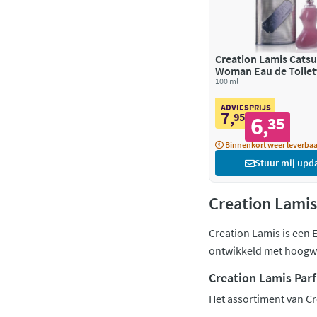
Creation Lamis Catsu
Woman Eau de Toilet
100 ml
ADVIESPRIJS
7
,
95
6
35
,
Binnenkort weer leverbaa
Stuur mij upd
Creation Lamis
Creation Lamis is een 
ontwikkeld met hoogwa
Creation Lamis Par
Het assortiment van C