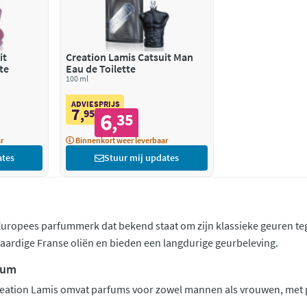
it
Creation Lamis Catsuit Man
te
Eau de Toilette
100 ml
ADVIESPRIJS
7
,
95
6
35
,
r
Binnenkort weer leverbaar
ates
Stuur mij updates
Europees parfummerk dat bekend staat om zijn klassieke geuren te
ardige Franse oliën en bieden een langdurige geurbeleving.
fum
reation Lamis omvat parfums voor zowel mannen als vrouwen, met p