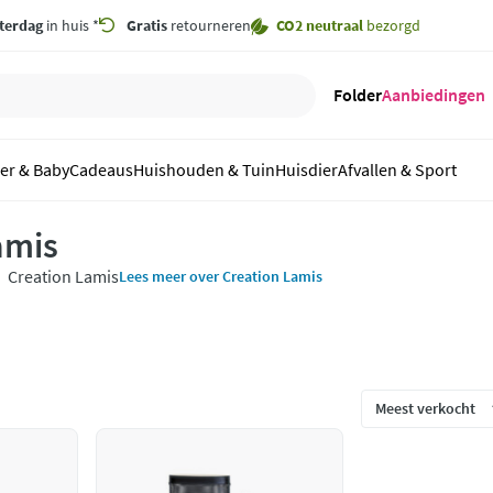
terdag
in huis *
Gratis
retourneren
CO2 neutraal
bezorgd
Folder
Aanbiedingen
er & Baby
Cadeaus
Huishouden & Tuin
Huisdier
Afvallen & Sport
amis
Creation Lamis
Lees meer over Creation Lamis