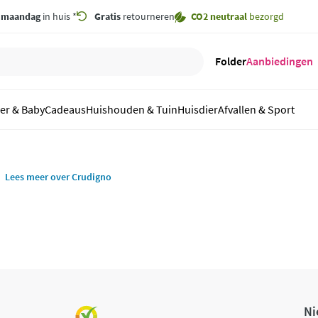
,
maandag
in huis *
Gratis
retourneren
CO2 neutraal
bezorgd
Folder
Aanbiedingen
er & Baby
Cadeaus
Huishouden & Tuin
Huisdier
Afvallen & Sport
Lees meer over Crudigno
Ni