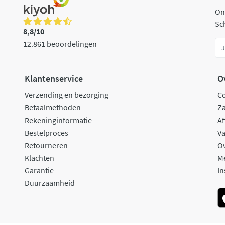
On
Sch
8,8/10
12.861 beoordelingen
Klantenservice
O
Verzending en bezorging
C
Betaalmethoden
Za
Rekeninginformatie
Af
Bestelproces
Va
Retourneren
O
Klachten
M
Garantie
In
Duurzaamheid