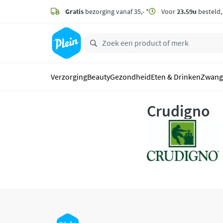
naar
hoofdinhoud
Gratis
bezorging vanaf 35,- *
Voor
23.59u
besteld
zoeken
Verzorging
Beauty
Gezondheid
Eten & Drinken
Zwang
Crudigno