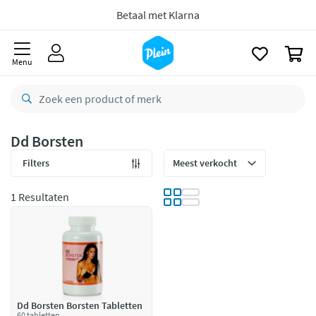
naar
oofdinhoud
8,8/10
Goed
zoeken
0
CO2 neutraal
bezorgd
Menu
Betaal met Klarna
Dd Borsten
Filters
1 Resultaten
Dd Borsten Borsten Tabletten
60 tabletten