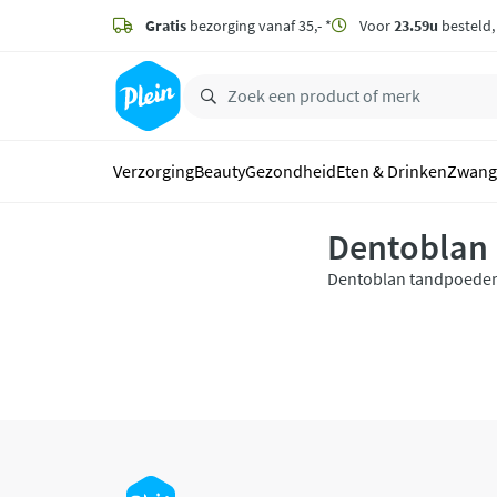
naar
hoofdinhoud
Gratis
bezorging vanaf 35,- *
Voor
23.59u
besteld
zoeken
Verzorging
Beauty
Gezondheid
Eten & Drinken
Zwang
Dentoblan
Dentoblan tandpoeder i
tandpasta. Door het zac