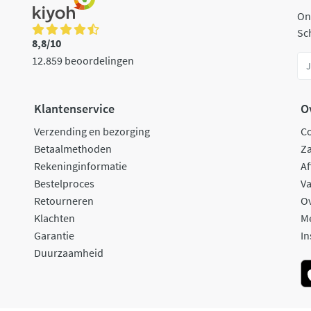
On
Sch
8,8/10
12.859 beoordelingen
Klantenservice
O
Verzending en bezorging
C
Betaalmethoden
Za
Rekeninginformatie
Af
Bestelproces
Va
Retourneren
O
Klachten
M
Garantie
In
Duurzaamheid