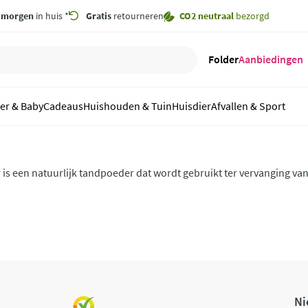
,
morgen
in huis *
Gratis
retourneren
CO2 neutraal
bezorgd
Folder
Aanbiedingen
er & Baby
Cadeaus
Huishouden & Tuin
Huisdier
Afvallen & Sport
s een natuurlijk tandpoeder dat wordt gebruikt ter vervanging van
ht polierend effect reinigt Dentoblan de tanden op effectieve wijze
Ni