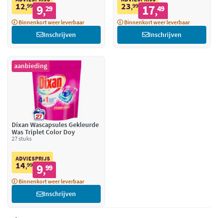
12
23
99
9
99
17
,
29
,
49
,
,
Binnenkort weer leverbaar
Binnenkort weer leverbaar
Inschrijven
Inschrijven
aanbieding
Dixan Wascapsules Gekleurde
Was Triplet Color Doy
27 stuks
ADVIESPRIJS
14
99
9
,
99
,
Binnenkort weer leverbaar
Inschrijven