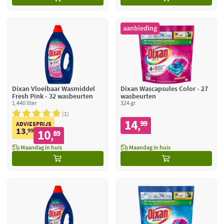
aanbieding
Dixan Vloeibaar Wasmiddel
Dixan Wascapsules Color - 27
Fresh Pink - 32 wasbeurten
wasbeurten
1,440 liter
324 gr
1
14
99
,
ADVIESPRIJS
13
99
10
,
89
,
Maandag in huis
Maandag in huis