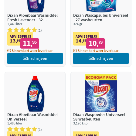
Dixan Vloeibaar Wasmiddel
Dixan Wascapsules Universeel
Fresh Lavender - 32
- 27 wasbeurten
wasbeurten
1,440 liter
324 gr
1
ADVIESPRIJS
ADVIESPRIJS
13
14
99
11
99
10
,
95
,
79
,
,
Binnenkort weer leverbaar
Binnenkort weer leverbaar
Inschrijven
Inschrijven
Dixan Vloeibaar Wasmiddel
Dixan Waspoeder Universeel -
Universeel
58 Wasbeurten
1,485 liter
3,190 kilo
1
ADVIESPRIJS
ADVIESPRIJS