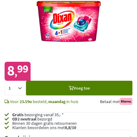
8
99
,
Voeg
Voeg toe
toe
Voor
23.59u
besteld,
maandag
in huis
Betaal met
Gratis
bezorging vanaf 35,- *
CO2 neutraal
bezorgd
Binnen 30 dagen gratis retourneren
Klanten beoordelen ons met
8,8/10