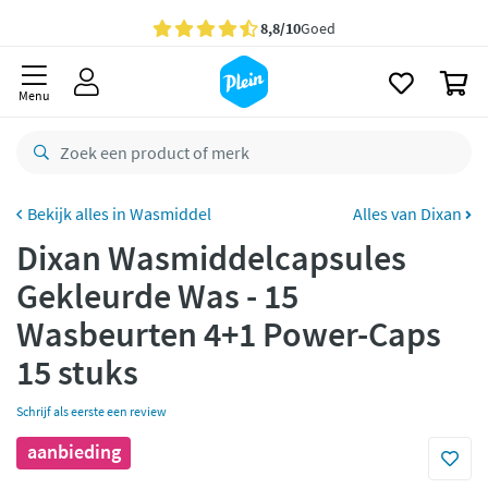
naar
oofdinhoud
Gratis
bezorging vanaf 35,- *
zoeken
0
Voor
23.59u
besteld,
maandag
in huis *
Menu
Gratis
retourneren
8,8/10
Goed
CO2 neutraal
bezorgd
Wasmiddel
Alles van Dixan
Dixan Wasmiddelcapsules
Betaal met Klarna
Gekleurde Was - 15
Wasbeurten 4+1 Power-Caps
15 stuks
Schrijf als eerste een review
aanbieding