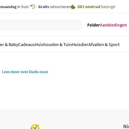
,
maandag
in huis *
Gratis
retourneren
CO2 neutraal
bezorgd
Folder
Aanbiedingen
er & Baby
Cadeaus
Huishouden & Tuin
Huisdier
Afvallen & Sport
Lees meer over Dudu osun
Ni