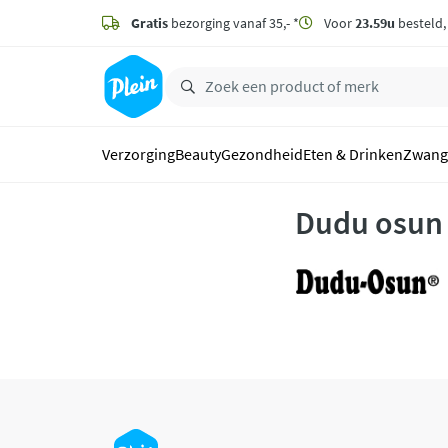
naar
hoofdinhoud
Gratis
bezorging vanaf 35,- *
Voor
23.59u
besteld
zoeken
Verzorging
Beauty
Gezondheid
Eten & Drinken
Zwang
Dudu osun