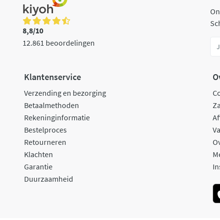
On
Sch
8,8/10
12.861 beoordelingen
Klantenservice
O
Verzending en bezorging
C
Betaalmethoden
Za
Rekeninginformatie
Af
Bestelproces
Va
Retourneren
O
Klachten
M
Garantie
In
Duurzaamheid