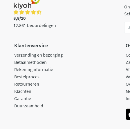
On
Sch
8,8/10
12.861 beoordelingen
Klantenservice
O
Verzending en bezorging
C
Betaalmethoden
Za
Rekeninginformatie
Af
Bestelproces
Va
Retourneren
O
Klachten
M
Garantie
In
Duurzaamheid