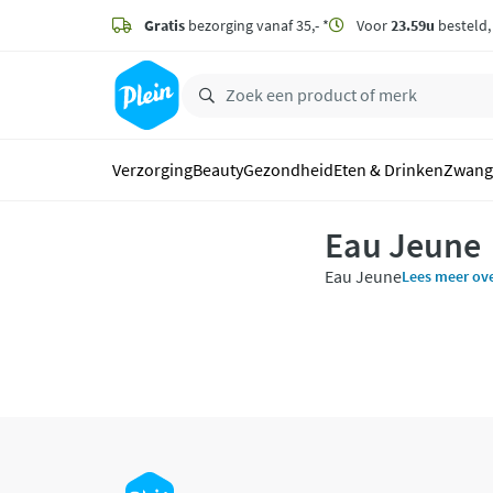
naar
hoofdinhoud
Gratis
bezorging vanaf 35,- *
Voor
23.59u
besteld
zoeken
Verzorging
Beauty
Gezondheid
Eten & Drinken
Zwang
Eau Jeune
Eau Jeune
Lees meer ov