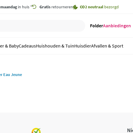
,
maandag
in huis *
Gratis
retourneren
CO2 neutraal
bezorgd
Folder
Aanbiedingen
er & Baby
Cadeaus
Huishouden & Tuin
Huisdier
Afvallen & Sport
er Eau Jeune
Ni