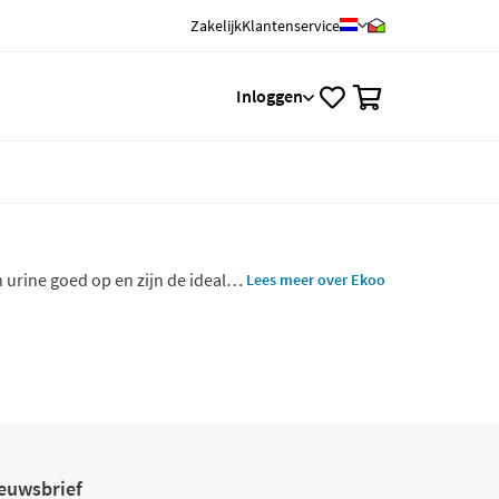
Zakelijk
Klantenservice
0
Inloggen
urine goed op en zijn de ideale
Lees meer over Ekoo
fen dus goed voor mens, konijn en
euwsbrief