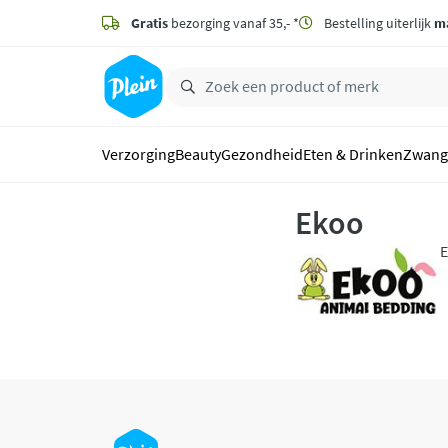
naar
hoofdinhoud
Gratis
bezorging vanaf 35,- *
Bestelling uiterlijk
m
zoeken
Verzorging
Beauty
Gezondheid
Eten & Drinken
Zwang
Ekoo
E
o
k