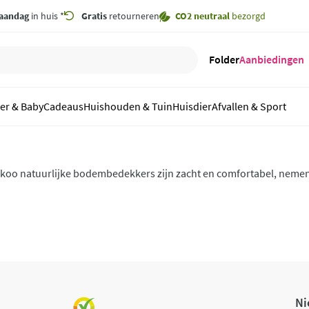
aandag
in huis *
Gratis
retourneren
CO2 neutraal
bezorgd
Folder
Aanbiedingen
er & Baby
Cadeaus
Huishouden & Tuin
Huisdier
Afvallen & Sport
koo natuurlijke bodembedekkers zijn zacht en comfortabel, nemen 
ndergrond om te lopen, te liggen en te graven. Zonder giftige stof
naagdier en het milieu.
Ni