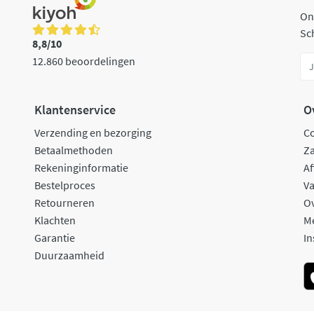
On
Sch
8,8/10
12.860 beoordelingen
Klantenservice
O
Verzending en bezorging
C
Betaalmethoden
Za
Rekeninginformatie
Af
Bestelproces
Va
Retourneren
O
Klachten
M
Garantie
In
Duurzaamheid