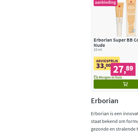
aanbieding
Erborian Super BB Concealer
Nude
10 ml
ADVIESPRIJS
33
,
00
27
89
,
Morgen in huis
Erborian
Erborian is een innov
staat bekend om formule
gezonde en stralende t