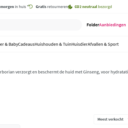
,
morgen
in huis *
Gratis
retourneren
CO2 neutraal
bezorgd
Folder
Aanbiedingen
er & Baby
Cadeaus
Huishouden & Tuin
Huisdier
Afvallen & Sport
rborian verzorgt en beschermt de huid met Ginseng, voor hydratatie,
atuurlijke, stralende teint – een perfecte mix van Koreaanse skinc