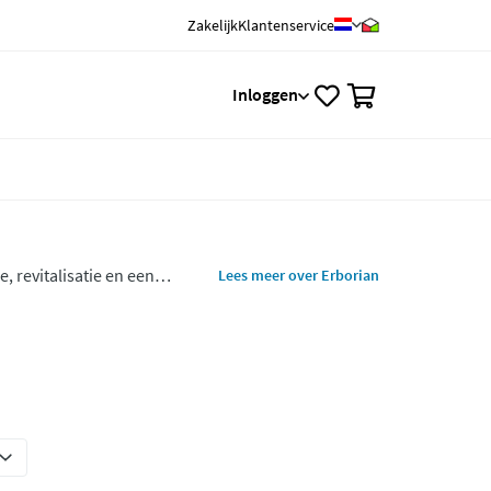
Zakelijk
Klantenservice
0
Inloggen
 revitalisatie en een
Lees meer over Erborian
are en make-up.