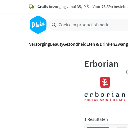
naar
hoofdinhoud
Gratis
bezorging vanaf 35,- *
Voor
23.59u
besteld
zoeken
Verzorging
Beauty
Gezondheid
Eten & Drinken
Zwang
Erborian
E
n
1 Resultaten