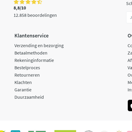
Sch
8,8/10
12.858 beoordelingen
Klantenservice
O
Verzending en bezorging
C
Betaalmethoden
Za
Rekeninginformatie
Af
Bestelproces
Va
Retourneren
O
Klachten
M
Garantie
In
Duurzaamheid