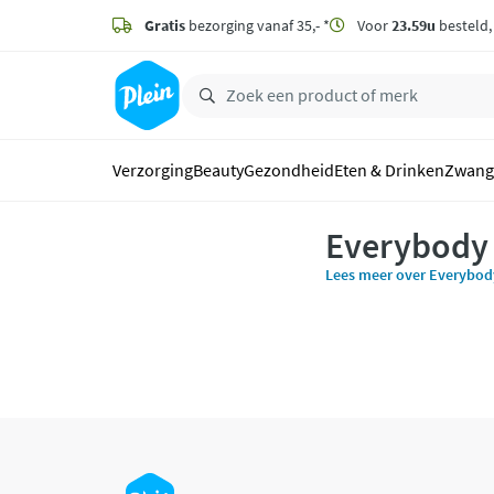
naar
hoofdinhoud
Gratis
bezorging vanaf 35,- *
Voor
23.59u
besteld
zoeken
Verzorging
Beauty
Gezondheid
Eten & Drinken
Zwang
Everybody
Lees meer over Everybod