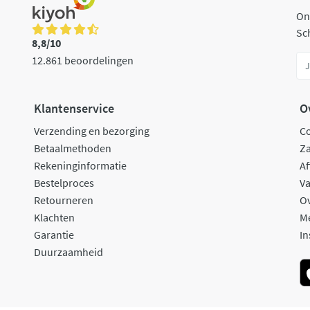
On
Sch
8,8/10
12.861 beoordelingen
Klantenservice
O
Verzending en bezorging
C
Betaalmethoden
Za
Rekeninginformatie
Af
Bestelproces
Va
Retourneren
O
Klachten
M
Garantie
In
Duurzaamheid