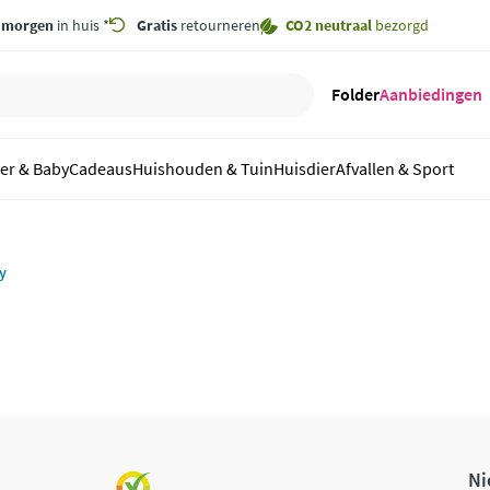
,
morgen
in huis *
Gratis
retourneren
CO2 neutraal
bezorgd
Folder
Aanbiedingen
er & Baby
Cadeaus
Huishouden & Tuin
Huisdier
Afvallen & Sport
y
Ni