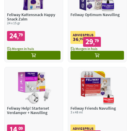
Feliway Kattensnack Happy
Feliway Optimum Navulling
Snack Zalm
24 x 15 gr
24
79
,
ADVIESPRIJS
36
95
29
,
79
,
Morgen in huis
Morgen in huis
Feliway Help! Starterset
Feliway Friends Navulling
Verdamper + Navulling
3 x 48 ml
14
09
,
ADVIESPRIJS