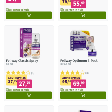
79
95
55
,
49
,
Morgen in huis
Morgen in huis
Feliway Classic Spray
Feliway Optimum 3-Pack
60 ml
3 x 48 ml
3
3
ADVIESPRIJS
ADVIESPRIJS
37
95
95
27
95
69
,
79
,
99
,
,
Morgen in huis
Morgen in huis