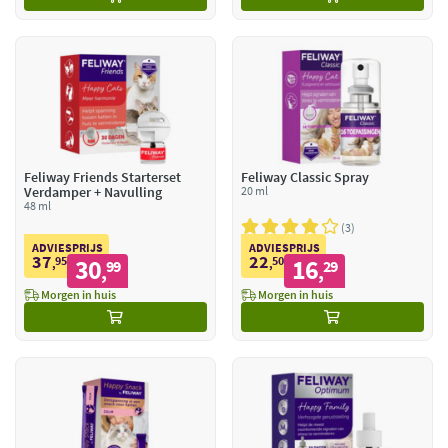
Feliway Friends Starterset
Feliway Classic Spray
Verdamper + Navulling
20 ml
48 ml
3
ADVIESPRIJS
ADVIESPRIJS
37
22
95
30
50
16
,
99
,
29
,
,
Morgen in huis
Morgen in huis