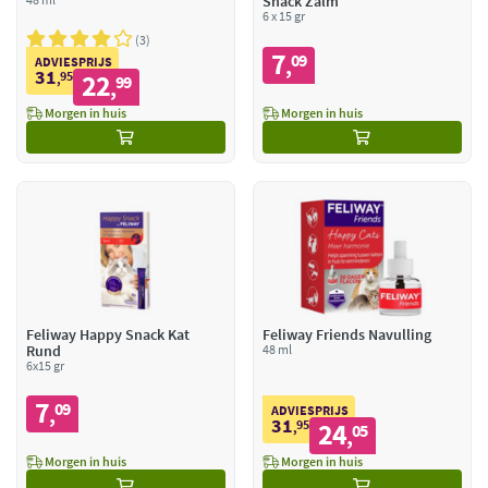
Snack Zalm
6 x 15 gr
3
7
09
,
ADVIESPRIJS
31
95
22
,
99
,
Morgen in huis
Morgen in huis
Feliway Happy Snack Kat
Feliway Friends Navulling
Rund
48 ml
6x15 gr
7
09
,
ADVIESPRIJS
31
95
24
,
05
,
Morgen in huis
Morgen in huis