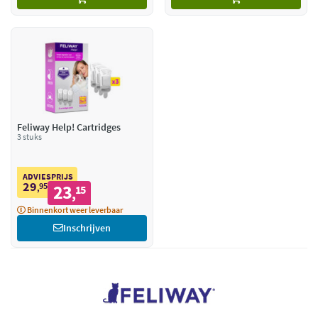
Feliway Help! Cartridges
3 stuks
ADVIESPRIJS
29
95
23
,
15
,
Binnenkort weer leverbaar
Inschrijven