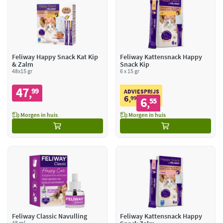
Feliway Happy Snack Kat Kip
Feliway Kattensnack Happy
& Zalm
Snack Kip
48x15 gr
6 x 15 gr
47
99
,
ADVIESPRIJS
6
99
6
,
55
,
Morgen in huis
Morgen in huis
Feliway Classic Navulling
Feliway Kattensnack Happy
48 ml