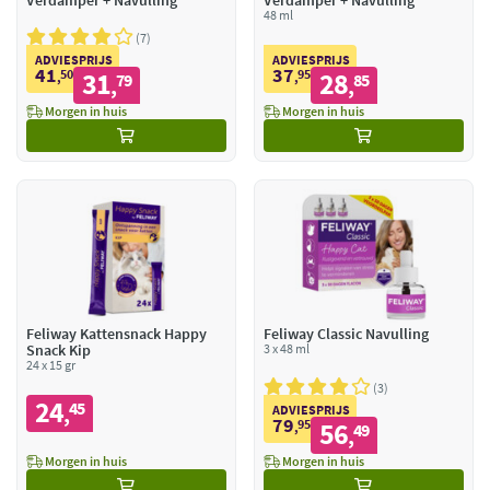
Verdamper + Navulling
Verdamper + Navulling
48 ml
7
ADVIESPRIJS
ADVIESPRIJS
41
37
50
31
95
28
,
79
,
85
,
,
Morgen in huis
Morgen in huis
Feliway Kattensnack Happy
Feliway Classic Navulling
Snack Kip
3 x 48 ml
24 x 15 gr
3
24
45
,
ADVIESPRIJS
79
95
56
,
49
,
Morgen in huis
Morgen in huis