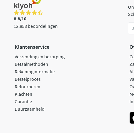
On
Sch
8,8/10
12.858 beoordelingen
Klantenservice
O
Verzending en bezorging
C
Betaalmethoden
Za
Rekeninginformatie
Af
Bestelproces
Va
Retourneren
O
Klachten
M
Garantie
In
Duurzaamheid