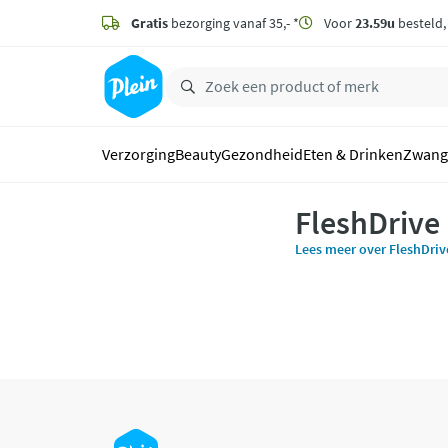
naar
hoofdinhoud
Gratis
bezorging vanaf 35,- *
Voor
23.59u
besteld
zoeken
Verzorging
Beauty
Gezondheid
Eten & Drinken
Zwang
FleshDrive
Lees meer over FleshDriv