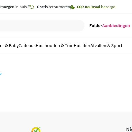
,
morgen
in huis *
Gratis
retourneren
CO2 neutraal
bezorgd
Folder
Aanbiedingen
er & Baby
Cadeaus
Huishouden & Tuin
Huisdier
Afvallen & Sport
e
Ni