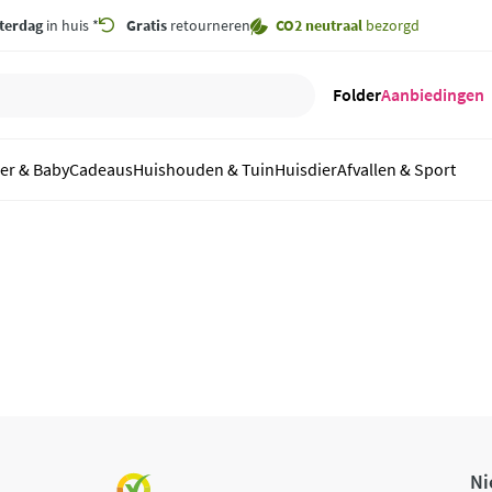
terdag
in huis *
Gratis
retourneren
CO2 neutraal
bezorgd
Folder
Aanbiedingen
er & Baby
Cadeaus
Huishouden & Tuin
Huisdier
Afvallen & Sport
Ni