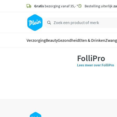
naar
hoofdinhoud
Gratis
bezorging vanaf 35,- *
Bestelling uiterlijk
za
zoeken
Verzorging
Beauty
Gezondheid
Eten & Drinken
Zwang
FolliPro
Lees meer over FolliPro