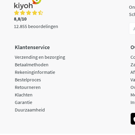
On
Sch
8,8/10
12.855 beoordelingen
Klantenservice
O
Verzending en bezorging
C
Betaalmethoden
Za
Rekeninginformatie
Af
Bestelproces
Va
Retourneren
O
Klachten
M
Garantie
In
Duurzaamheid