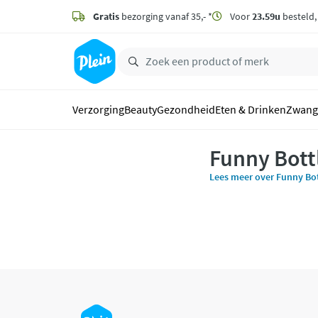
naar
hoofdinhoud
Gratis
bezorging vanaf 35,- *
Voor
23.59u
besteld
zoeken
Verzorging
Beauty
Gezondheid
Eten & Drinken
Zwang
Funny Bott
Lees meer over Funny Bot