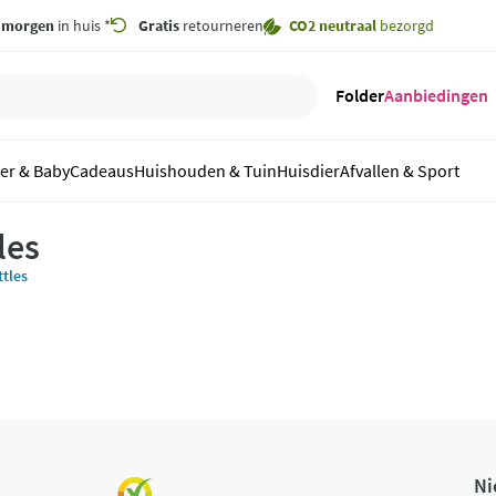
,
morgen
in huis *
Gratis
retourneren
CO2 neutraal
bezorgd
Folder
Aanbiedingen
er & Baby
Cadeaus
Huishouden & Tuin
Huisdier
Afvallen & Sport
les
tles
Ni