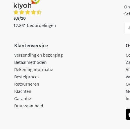
On
Sch
8,8/10
12.861 beoordelingen
Klantenservice
O
Verzending en bezorging
C
Betaalmethoden
Za
Rekeninginformatie
Af
Bestelproces
Va
Retourneren
O
Klachten
M
Garantie
In
Duurzaamheid