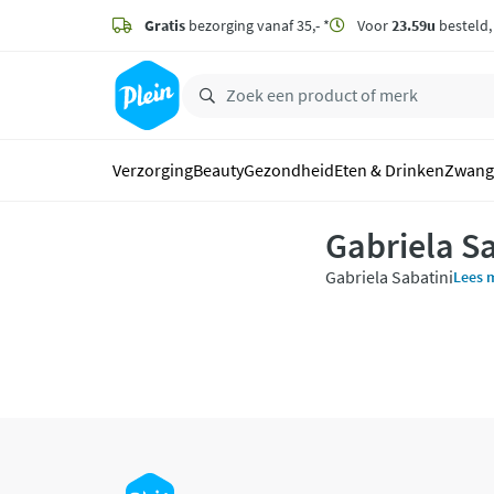
naar
hoofdinhoud
Gratis
bezorging vanaf 35,- *
Voor
23.59u
besteld
zoeken
Verzorging
Beauty
Gezondheid
Eten & Drinken
Zwang
Gabriela S
Gabriela Sabatini
Lees m