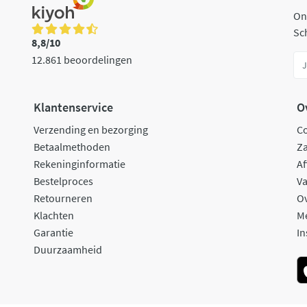
On
Sch
8,8/10
12.861 beoordelingen
Klantenservice
O
Verzending en bezorging
C
Betaalmethoden
Za
Rekeninginformatie
Af
Bestelproces
Va
Retourneren
O
Klachten
M
Garantie
In
Duurzaamheid