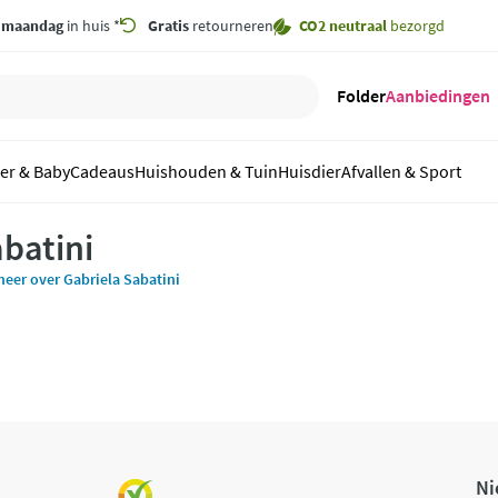
,
maandag
in huis *
Gratis
retourneren
CO2 neutraal
bezorgd
Folder
Aanbiedingen
er & Baby
Cadeaus
Huishouden & Tuin
Huisdier
Afvallen & Sport
abatini
eer over Gabriela Sabatini
Ni