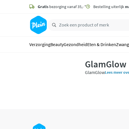
naar
hoofdinhoud
Gratis
bezorging vanaf 35,- *
Bestelling uiterlijk
m
zoeken
Verzorging
Beauty
Gezondheid
Eten & Drinken
Zwang
GlamGlow
GlamGlow
Lees meer ov