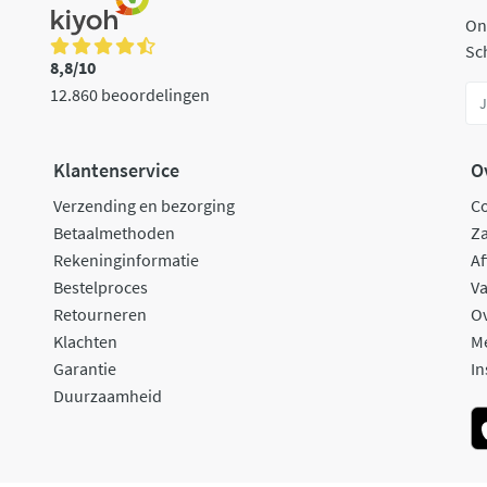
On
Sch
8,8/10
12.860 beoordelingen
Klantenservice
O
Verzending en bezorging
C
Betaalmethoden
Za
Rekeninginformatie
Af
Bestelproces
Va
Retourneren
O
Klachten
M
Garantie
In
Duurzaamheid