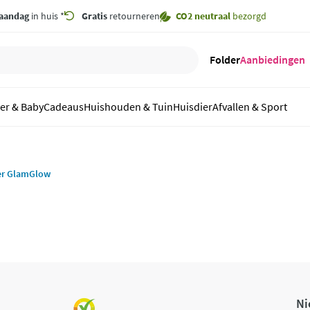
aandag
in huis *
Gratis
retourneren
CO2 neutraal
bezorgd
Folder
Aanbiedingen
er & Baby
Cadeaus
Huishouden & Tuin
Huisdier
Afvallen & Sport
er GlamGlow
Ni