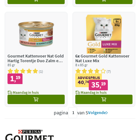
Gourmet Kattenvoer Nat Gold
6x
Gourmet Gold Kattenvoer
Hartig Torentje Duo Zalm en
Nat Luxe Mix
Koolvis
85 gr
8 x 85 gr
1
7
1
19
,
ADVIESPRIJS
40
74
35
,
19
,
Maandag in huis
Maandag in huis
pagina
van 5
Volgende