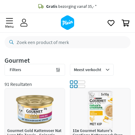
naar
oofdinhoud
Gratis
bezorging vanaf 35,- *
zoeken
0
Voor
23.59u
besteld,
maandag
in huis *
Menu
Gratis
retourneren
8,8/10
Goed
CO2 neutraal
bezorgd
Gourmet
Betaal met Klarna
Filters
91 Resultaten
Gourmet Gold Kattenvoer Nat
11x
Gourmet Nature's