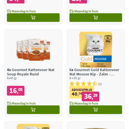
Maandag in huis
Maandag in huis
4x
Gourmet Kattenvoer Nat
6x
Gourmet Gold Kattenvoer
Soup Royale Rund
Nat Mousse Kip - Zalm -
6x45 gr
Niertjes - Konijn
8 x 85 gr
5
16
05
,
ADVIESPRIJS
40
74
36
,
29
,
Maandag in huis
Maandag in huis