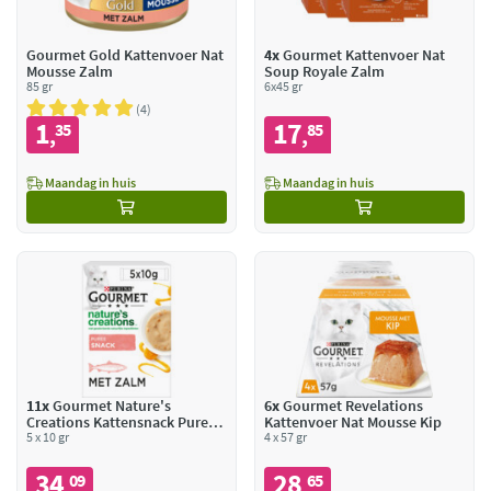
Gourmet Gold Kattenvoer Nat
4x
Gourmet Kattenvoer Nat
Mousse Zalm
Soup Royale Zalm
85 gr
6x45 gr
4
1
17
35
85
,
,
Maandag in huis
Maandag in huis
11x
Gourmet Nature's
6x
Gourmet Revelations
Creations Kattensnack Puree
Kattenvoer Nat Mousse Kip
Zalm Wortel
5 x 10 gr
4 x 57 gr
34
28
09
65
,
,