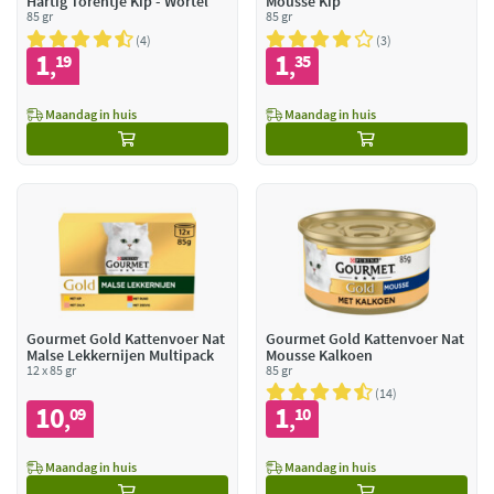
Hartig Torentje Kip - Wortel
Mousse Kip
85 gr
85 gr
4
3
1
1
19
35
,
,
Maandag in huis
Maandag in huis
Gourmet Gold Kattenvoer Nat
Gourmet Gold Kattenvoer Nat
Malse Lekkernijen Multipack
Mousse Kalkoen
12 x 85 gr
85 gr
14
10
1
09
10
,
,
Maandag in huis
Maandag in huis