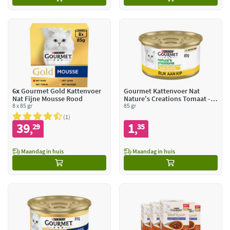
6x
Gourmet Gold Kattenvoer
Gourmet Kattenvoer Nat
Nat Fijne Mousse Rood
Nature's Creations Tomaat -
8 x 85 gr
Spinazie
85 gr
1
39
1
29
35
,
,
Maandag in huis
Maandag in huis