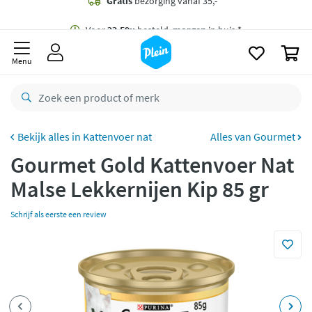
naar
oofdinhoud
Gratis
bezorging vanaf 35,- *
zoeken
0
Voor
23.59u
besteld,
morgen
in huis *
Menu
Gratis
retourneren
8,8/10
Goed
CO2 neutraal
bezorgd
Kattenvoer nat
Alles van Gourmet
Gourmet Gold Kattenvoer Nat
Betaal met Klarna
Malse Lekkernijen Kip 85 gr
Schrijf als eerste een review