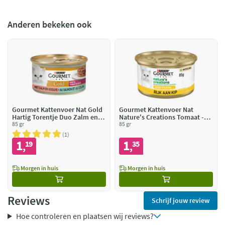
Anderen bekeken ook
Gourmet Kattenvoer Nat Gold
Gourmet Kattenvoer Nat
Hartig Torentje Duo Zalm en
Nature's Creations Tomaat -
Koolvis
85 gr
Spinazie
85 gr
1
1
1
19
35
,
,
Morgen in huis
Morgen in huis
Reviews
Schrijf jouw review
Hoe controleren en plaatsen wij reviews?