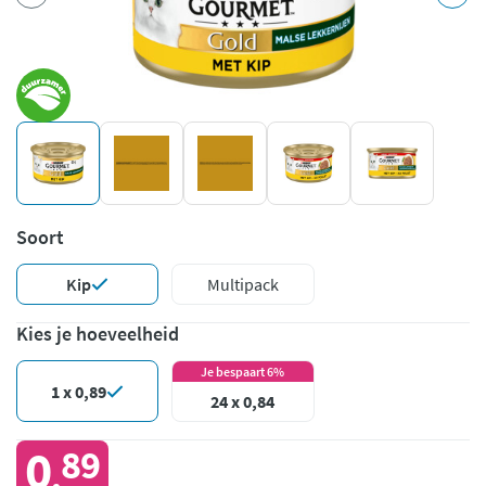
Soort
Kip
Multipack
Kies je hoeveelheid
Je bespaart 6%
1 x 0,89
24 x 0,84
0
89
,