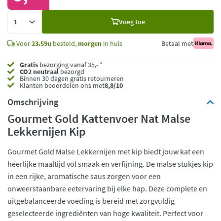
Voeg
Voeg toe
toe
Voor
23.59u
besteld,
morgen
in huis
Betaal met
Gratis
bezorging vanaf 35,- *
CO2 neutraal
bezorgd
Binnen 30 dagen gratis retourneren
Klanten beoordelen ons met
8,8/10
Omschrijving
Gourmet Gold Kattenvoer Nat Malse
Lekkernijen Kip
Gourmet Gold Malse Lekkernijen met kip biedt jouw kat een
heerlijke maaltijd vol smaak en verfijning. De malse stukjes kip
in een rijke, aromatische saus zorgen voor een
onweerstaanbare eetervaring bij elke hap. Deze complete en
uitgebalanceerde voeding is bereid met zorgvuldig
geselecteerde ingrediënten van hoge kwaliteit. Perfect voor