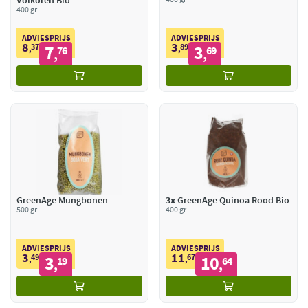
Volkoren Bio
400 gr
ADVIESPRIJS
ADVIESPRIJS
8
3
37
7
89
3
,
76
,
69
,
,
GreenAge Mungbonen
3x
GreenAge Quinoa Rood Bio
500 gr
400 gr
ADVIESPRIJS
ADVIESPRIJS
3
11
49
3
67
10
,
19
,
64
,
,