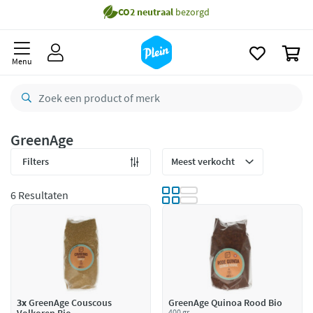
Gratis
bezorging vanaf 35,- *
naar
oofdinhoud
zoeken
Bestelling uiterlijk
zaterdag
in huis *
0
Menu
Gratis
retourneren
8,8/10
Goed
CO2 neutraal
bezorgd
GreenAge
Betaal met Klarna
Filters
6 Resultaten
3x
GreenAge Couscous
GreenAge Quinoa Rood Bio
400 gr