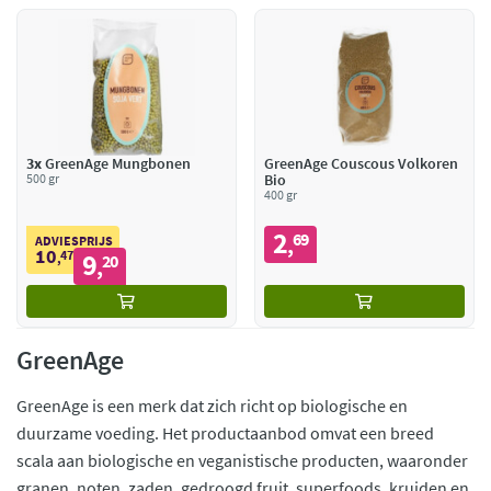
3x
GreenAge Mungbonen
GreenAge Couscous Volkoren
500 gr
Bio
400 gr
2
69
,
ADVIESPRIJS
10
47
9
,
20
,
GreenAge
GreenAge is een merk dat zich richt op biologische en
duurzame voeding. Het productaanbod omvat een breed
scala aan biologische en veganistische producten, waaronder
granen, noten, zaden, gedroogd fruit, superfoods, kruiden en