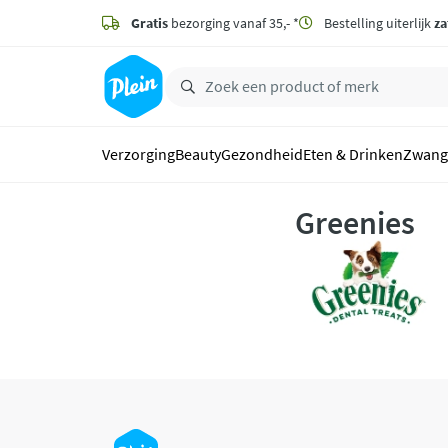
naar
hoofdinhoud
Gratis
bezorging vanaf 35,- *
Bestelling uiterlijk
za
zoeken
Verzorging
Beauty
Gezondheid
Eten & Drinken
Zwang
Greenies