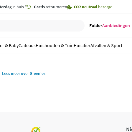
terdag
in huis *
Gratis
retourneren
CO2 neutraal
bezorgd
Folder
Aanbiedingen
er & Baby
Cadeaus
Huishouden & Tuin
Huisdier
Afvallen & Sport
Lees meer over Greenies
Ni