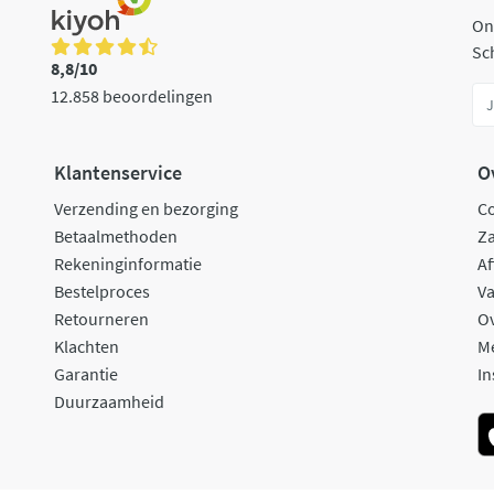
On
Sch
8,8/10
12.858 beoordelingen
Klantenservice
O
Verzending en bezorging
C
Betaalmethoden
Za
Rekeninginformatie
Af
Bestelproces
Va
Retourneren
O
Klachten
M
Garantie
In
Duurzaamheid