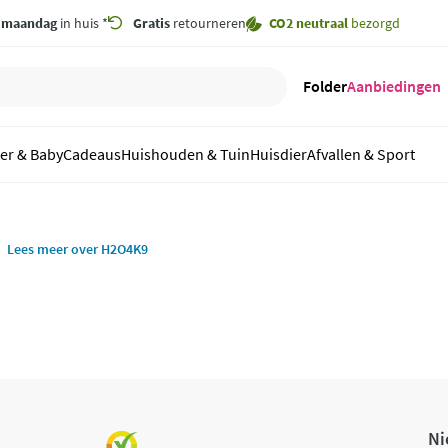
,
maandag
in huis *
Gratis
retourneren
CO2 neutraal
bezorgd
Folder
Aanbiedingen
er & Baby
Cadeaus
Huishouden & Tuin
Huisdier
Afvallen & Sport
Lees meer over H2O4K9
Ni