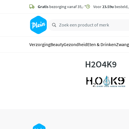
naar
hoofdinhoud
Gratis
bezorging vanaf 35,- *
Voor
23.59u
besteld
zoeken
Verzorging
Beauty
Gezondheid
Eten & Drinken
Zwang
H2O4K9