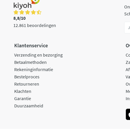
On
Sch
8,8/10
12.861 beoordelingen
Klantenservice
O
Verzending en bezorging
C
Betaalmethoden
Za
Rekeninginformatie
Af
Bestelproces
Va
Retourneren
O
Klachten
M
Garantie
In
Duurzaamheid