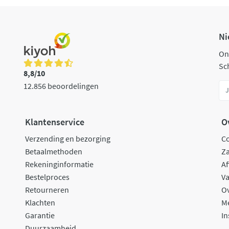
Ni
On
Sch
8,8/10
12.856 beoordelingen
Klantenservice
O
Verzending en bezorging
C
Betaalmethoden
Za
Rekeninginformatie
Af
Bestelproces
Va
Retourneren
O
Klachten
M
Garantie
In
Duurzaamheid