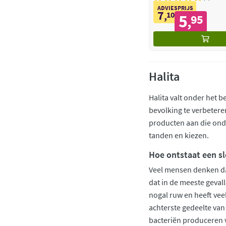
ADVIESPRIJS
7
,
10
5
95
,
Halita
Halita valt onder het 
bevolking te verbeter
producten aan die ond
tanden en kiezen.
Hoe ontstaat een s
Veel mensen denken dat
dat in de meeste geval
nogal ruw en heeft vee
achterste gedeelte van d
bacteriën produceren v