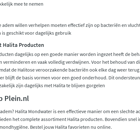
kelijk mee te nemen
e adem willen verhelpen moeten effectief zijn op bacteriën en vluch
n is geschikt voor dagelijks gebruik
t Halita Producten
ucten dagelijks op een goede manier worden ingezet heeft de beha
en verminderen en vaak volledig verdwijnen. Voor het behoud van di
omdat de Halitose veroorzakende bacteriën ook elke dag weer terug 
er blijft de basis vormen voor een goed onderhoud. Dit ondersteun
kelijk zijn dagelijks met Halita te blijven gorgelen
p Plein.nl
se adem? Halita Mondwater is een effectieve manier om een slechte a
j bieden het complete assortiment Halita producten. Bovendien snel 
mondhygiëne. Bestel jouw Halita favorieten nu online.