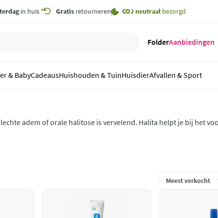
terdag
in huis *
Gratis
retourneren
CO2 neutraal
bezorgd
Folder
Aanbiedingen
er & Baby
Cadeaus
Huishouden & Tuin
Huisdier
Afvallen & Sport
lechte adem of orale halitose is vervelend. Halita helpt je bij het
n geeft je weer een frisse adem.