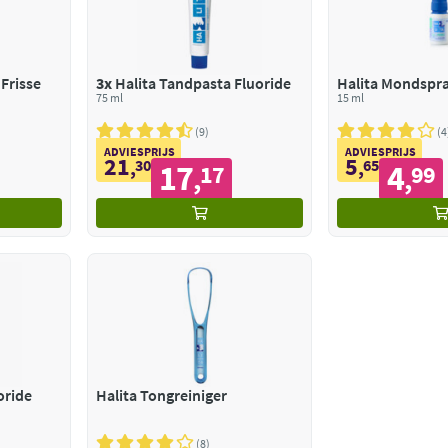
Frisse
3x
Halita Tandpasta Fluoride
Halita Mondspra
75 ml
15 ml
9
4
ADVIESPRIJS
ADVIESPRIJS
21
5
,
30
,
65
17
4
17
99
,
,
oride
Halita Tongreiniger
8