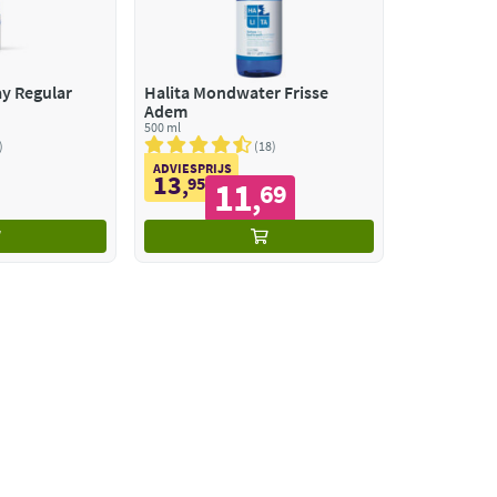
y Regular
Halita Mondwater Frisse
Adem
500 ml
18
ADVIESPRIJS
13
,
95
11
69
,