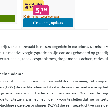
ADVIESPRIJS
6
,
20
5
19
,
Binnenkort weer leverbaar
Stuur mij updates
bedrijf Dentaid. Dentaid is in 1998 opgericht in Barcelona. De miss
en. De mondverzorgingsprodcten zijn dan ook gebaseerd op grondi
ersteunen bij tandvleesproblemen, droge mond klachten, caries, s
lechte adem?
 een slechte adem wordt veroorzaakt door hun maag. Dit is vrijwel 
len (87%!) de slechte adem ontstaat in de mond en met name op het a
l groeven, waarin zich bacteriën kunnen nestelen. Wanneer de tong
e tong te zien is, is het niet moeilijk voor te stellen dat hier ontze
luchtige zwavelverbindingen (VZV's) die een vieze lucht verspreid