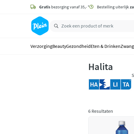
naar
hoofdinhoud
Gratis
bezorging vanaf 35,- *
Bestelling uiterlijk
za
zoeken
Verzorging
Beauty
Gezondheid
Eten & Drinken
Zwang
Halita
S
e
6 Resultaten