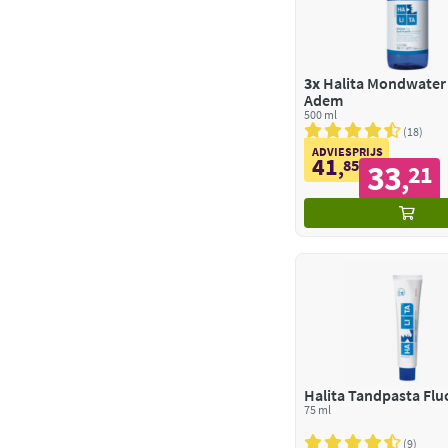
3x
Halita Mondwater 
Adem
500 ml
18
ADVIESPRIJS
41
,
85
33
21
,
Halita Tandpasta Flu
75 ml
9