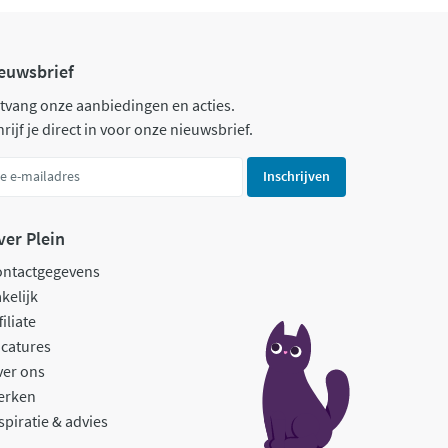
euwsbrief
tvang onze aanbiedingen en acties.
rijf je direct in voor onze nieuwsbrief.
Inschrijven
ver Plein
ontactgegevens
kelijk
filiate
catures
ver ons
erken
spiratie & advies