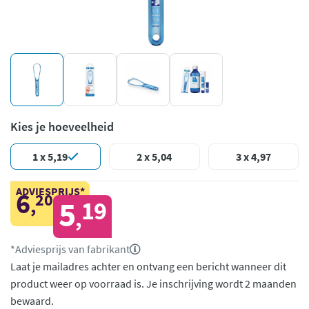
Kies je hoeveelheid
1 x 5,19
2 x 5,04
3 x 4,97
ADVIESPRIJS*
6
20
,
5
19
,
*Adviesprijs van fabrikant
Laat je mailadres achter en ontvang een bericht wanneer dit
product weer op voorraad is.
Je inschrijving wordt 2 maanden
bewaard.