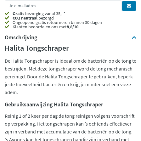
Gratis
bezorging vanaf 35,- *
CO2 neutraal
bezorgd
Ongeopend
gratis retourneren binnen 30 dagen
Klanten beoordelen ons met
8,8/10
Omschrijving
Halita Tongschraper
De Halita Tongschraper is ideaal om de bacteriën op de tong te
bestrijden. Met deze tongschraper word de tong mechanisch
gereinigd. Door de Halita Tongschraper te gebruiken, beperk
je de hoeveelheid bacteriën en krijg je minder snel een vieze
adem.
Gebruiksaanwijzing Halita Tongschraper
Reinig 1 of 2 keer per dag de tong reinigen volgens voorschrift
op verpakking. Het tongschrapen kan ’s ochtends effectiever
zijn in verband met accumulatie van de bacteriën op de tong.
's Avonds kan het tongschrapen handig zijn in verband met