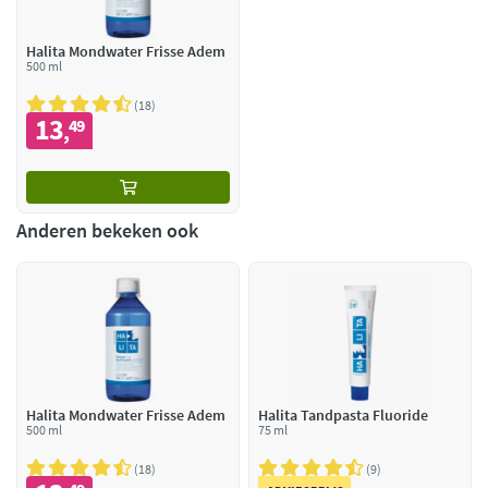
Halita Mondwater Frisse Adem
500 ml
18
13
49
,
Anderen bekeken ook
Halita Mondwater Frisse Adem
Halita Tandpasta Fluoride
500 ml
75 ml
18
9