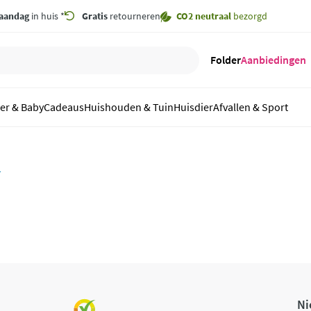
aandag
in huis *
Gratis
retourneren
CO2 neutraal
bezorgd
Folder
Aanbiedingen
er & Baby
Cadeaus
Huishouden & Tuin
Huisdier
Afvallen & Sport
r
Ni