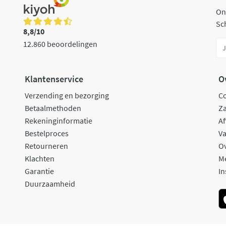
On
Sch
8,8/10
12.860 beoordelingen
Klantenservice
O
Verzending en bezorging
C
Betaalmethoden
Za
Rekeninginformatie
Af
Bestelproces
Va
Retourneren
O
Klachten
M
Garantie
In
Duurzaamheid