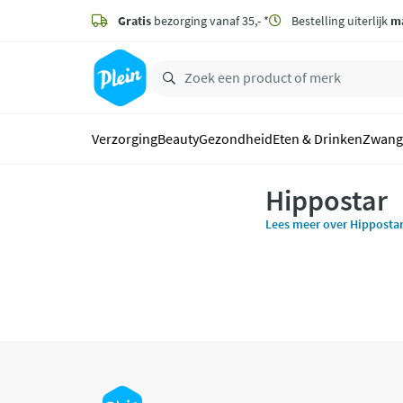
naar
hoofdinhoud
Gratis
bezorging vanaf 35,- *
Bestelling uiterlijk
m
zoeken
Verzorging
Beauty
Gezondheid
Eten & Drinken
Zwang
Hippostar
Lees meer over Hipposta