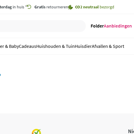
terdag
in huis *
Gratis
retourneren
CO2 neutraal
bezorgd
Folder
Aanbiedingen
er & Baby
Cadeaus
Huishouden & Tuin
Huisdier
Afvallen & Sport
b
Ni