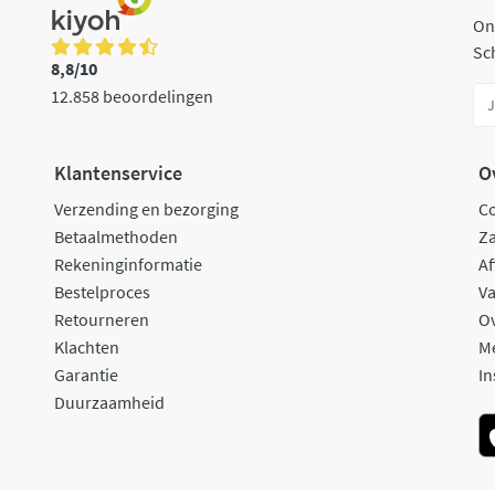
On
Sch
8,8/10
12.858 beoordelingen
Klantenservice
O
Verzending en bezorging
C
Betaalmethoden
Za
Rekeninginformatie
Af
Bestelproces
Va
Retourneren
O
Klachten
M
Garantie
In
Duurzaamheid