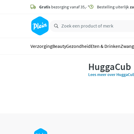
naar
hoofdinhoud
Gratis
bezorging vanaf 35,- *
Bestelling uiterlijk
za
zoeken
Verzorging
Beauty
Gezondheid
Eten & Drinken
Zwang
HuggaCub
Lees meer over HuggaCu