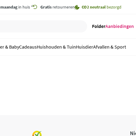
,
maandag
in huis *
Gratis
retourneren
CO2 neutraal
bezorgd
Folder
Aanbiedingen
er & Baby
Cadeaus
Huishouden & Tuin
Huisdier
Afvallen & Sport
Ni