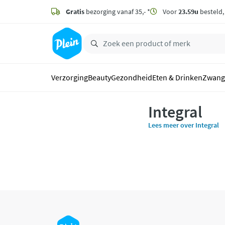
naar
hoofdinhoud
Gratis
bezorging vanaf 35,- *
Voor
23.59u
besteld
zoeken
Verzorging
Beauty
Gezondheid
Eten & Drinken
Zwang
Integral
Lees meer over Integral