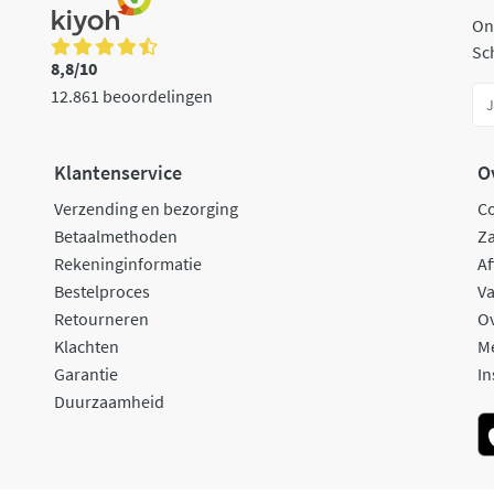
On
Sch
8,8/10
12.861 beoordelingen
Klantenservice
O
Verzending en bezorging
C
Betaalmethoden
Za
Rekeninginformatie
Af
Bestelproces
Va
Retourneren
O
Klachten
M
Garantie
In
Duurzaamheid