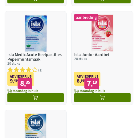
aanbieding
Isla Medic Acute Keelpastilles
Isla Junior Aardbei
Pepermuntsmaak
20 stuks
20 stuks
1
ADVIESPRIJS
ADVIESPRIJS
9
8
49
8
99
7
,
35
,
19
,
,
Maandag in huis
Maandag in huis