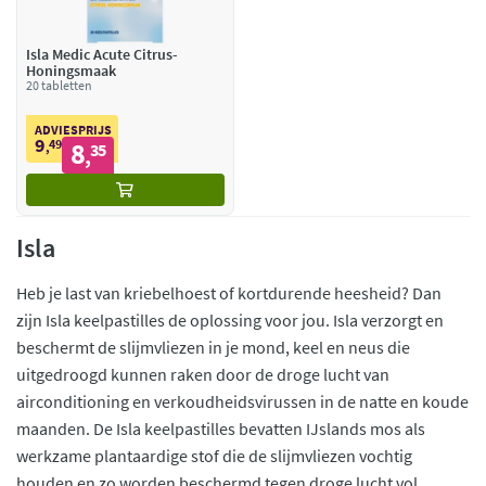
Isla Medic Acute Citrus-
Honingsmaak
20 tabletten
ADVIESPRIJS
9
49
8
,
35
,
Isla
Heb je last van kriebelhoest of kortdurende heesheid? Dan
zijn Isla keelpastilles de oplossing voor jou. Isla verzorgt en
beschermt de slijmvliezen in je mond, keel en neus die
uitgedroogd kunnen raken door de droge lucht van
airconditioning en verkoudheidsvirussen in de natte en koude
maanden. De Isla keelpastilles bevatten IJslands mos als
werkzame plantaardige stof die de slijmvliezen vochtig
houden en zo worden beschermd tegen droge lucht vol