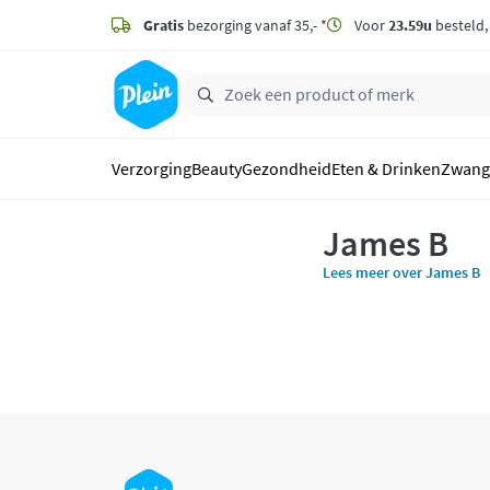
naar
hoofdinhoud
Gratis
bezorging vanaf 35,- *
Voor
23.59u
besteld
zoeken
Verzorging
Beauty
Gezondheid
Eten & Drinken
Zwang
James B
Lees meer over James B