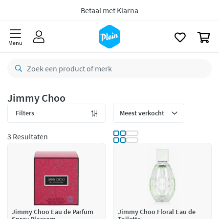
naar
oofdinhoud
zoeken
Gratis
retourneren
0
8,8/10
Goed
Menu
CO2 neutraal
bezorgd
Betaal met Klarna
Jimmy Choo
Filters
3 Resultaten
Jimmy Choo Eau de Parfum
Jimmy Choo Floral Eau de