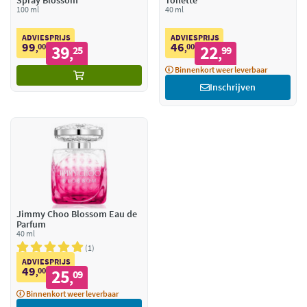
Spray Blossom
Toilette
100 ml
40 ml
ADVIESPRIJS
ADVIESPRIJS
99
46
00
39
00
22
,
25
,
99
,
,
Binnenkort weer leverbaar
Inschrijven
Jimmy Choo Blossom Eau de
Parfum
40 ml
1
ADVIESPRIJS
49
00
25
,
09
,
Binnenkort weer leverbaar