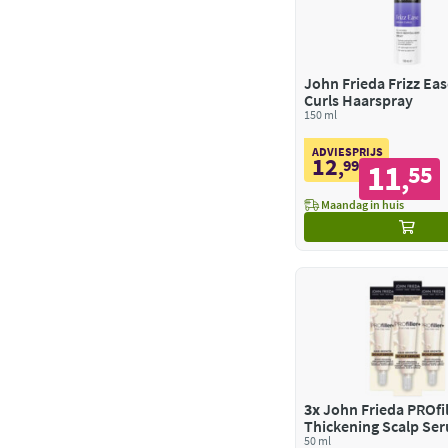
John Frieda Frizz Ea
Curls Haarspray
150 ml
ADVIESPRIJS
12
,
99
11
55
,
Maandag in huis
3x
John Frieda PROfil
Thickening Scalp Se
50 ml