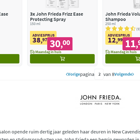
Ease
3x
John Frieda Frizz Ease
John Frieda Vol
Protecting Spray
Shampoo
150 ml
250 ml
9
ADVIESPRIJS
ADVIESPRIJS
38
12
,
97
,
99
30
11
00
,
,
Maandag in huis
Maandag in huis
pagina
van 8
Vorige
Volgende
salon opende ruim dertig jaar geleden haar deuren in New Cavendis
ten en stylingsproducten van John Frieda een begrip geworden in d