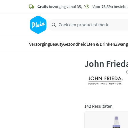
naar
hoofdinhoud
Gratis
bezorging vanaf 35,- *
Voor
23.59u
besteld
zoeken
Verzorging
Beauty
Gezondheid
Eten & Drinken
Zwang
John Fried
G
O
s
142 Resultaten