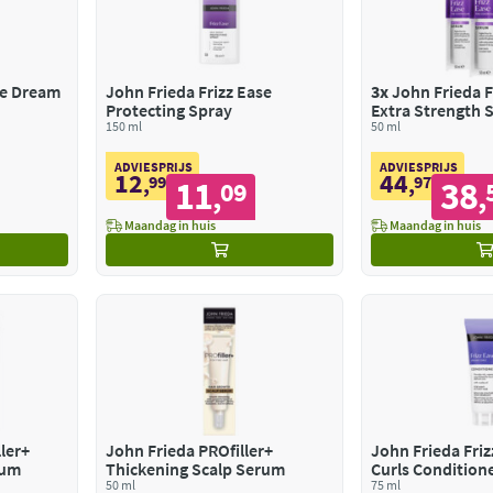
se Dream
John Frieda Frizz Ease
3x
John Frieda F
Protecting Spray
Extra Strength
150 ml
50 ml
ADVIESPRIJS
ADVIESPRIJS
12
44
,
99
,
97
11
38
09
,
,
Maandag in huis
Maandag in huis
ler+
John Frieda PROfiller+
John Frieda Fri
rum
Thickening Scalp Serum
Curls Condition
50 ml
75 ml