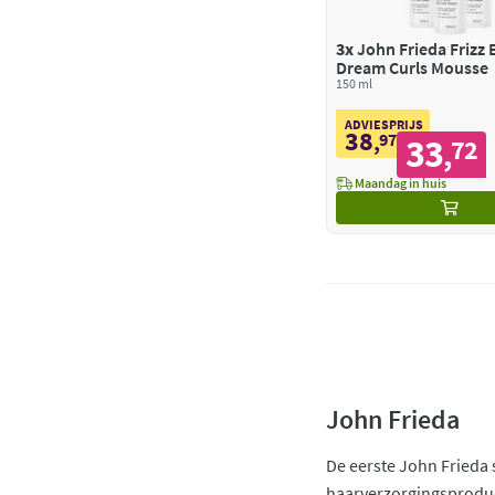
3x
John Frieda Frizz 
Dream Curls Mousse
150 ml
ADVIESPRIJS
38
,
97
33
72
,
Maandag in huis
John Frieda
De eerste John Frieda 
haarverzorgingsproduc