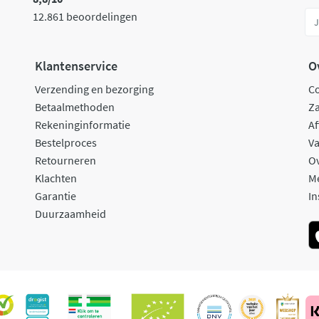
12.861 beoordelingen
Klantenservice
O
Verzending en bezorging
C
Betaalmethoden
Za
Rekeninginformatie
Af
Bestelproces
Va
Retourneren
O
Klachten
M
Garantie
In
Duurzaamheid