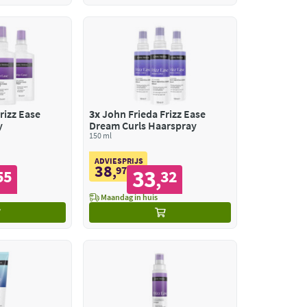
rizz Ease
3x
John Frieda Frizz Ease
y
Dream Curls Haarspray
150 ml
ADVIESPRIJS
38
,
97
33
55
32
,
Maandag in huis