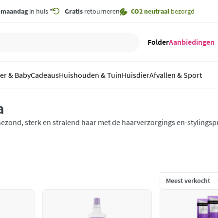
,
maandag
in huis *
Gratis
retourneren
CO2 neutraal
bezorgd
Folder
Aanbiedingen
er & Baby
Cadeaus
Huishouden & Tuin
Huisdier
Afvallen & Sport
a
ezond, sterk en stralend haar met de haarverzorgings en-stylings
ntdek het complete assortiment bestaande uit shampoos, conditi
erums en stylingsproducten.