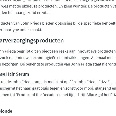
weg met de luxueuze producten. En geen wonder. De producten van
uden het haar gezond en vitaal.
ducten van John Frieda bieden oplossing bij de specifieke behoef
er haartype uniek maakt.
aarverzorgingsproducten
hn Frieda begrijpt dit en biedt een reeks aan innovatieve producten 
 zoek naar nieuwe technologieën en ontwikkelingen. Allemaal met 
te bezorgen. De bekendste producten van John Frieda staat hieronder
ase Hair Serum
it de John Frieda range is met stipt op één John Frieda Frizz Ease 
eschermt het haar, gaat pluis tegen en zorgt voor mooi, glanzend en
epen tot 'Product of the Decade' en het tijdschrift Allure gaf het Fr
Blonde