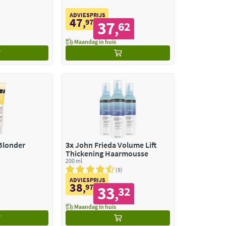
ADVIESPRIJS
47
,
97
37
62
,
Maandag in huis
Blonder
3x
John Frieda Volume Lift
Thickening Haarmousse
200 ml
9
ADVIESPRIJS
38
,
97
33
32
,
Maandag in huis