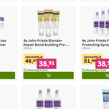
Ease
3x
John Frieda Blonde+
4x
John Frieda F
oner
Repair Bond Building Pre-
Protecting Spra
Shampoo
150 ml
150 ml
ADVIESPRIJS
ADVIESPRIJS
46
51
,
47
,
96
38
38
91
,
,
Maandag in huis
Maandag in huis