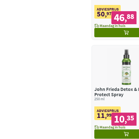
ADVIESPRIJS
50
,
97
46
88
,
Maandag in huis
John Frieda Detox & 
Protect Spray
250 ml
ADVIESPRIJS
11
,
99
10
35
,
Maandag in huis