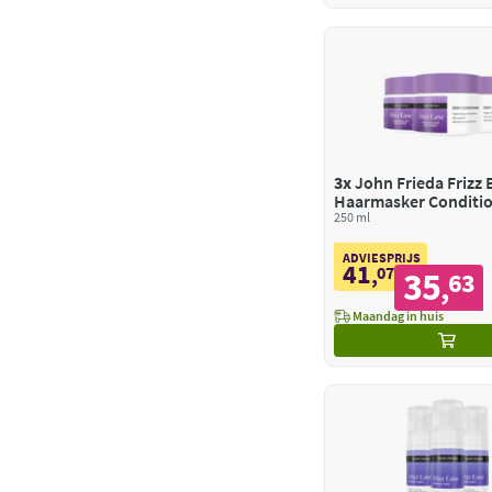
3x
John Frieda Frizz 
Haarmasker Conditi
250 ml
ADVIESPRIJS
41
,
07
35
63
,
Maandag in huis