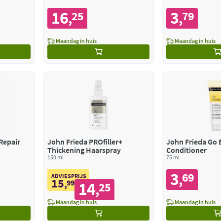
16
3
25
79
,
,
Maandag in huis
Maandag in huis
Repair
John Frieda PROfiller+
John Frieda Go 
Thickening Haarspray
Conditioner
150 ml
75 ml
3
69
,
ADVIESPRIJS
15
,
99
14
25
,
Maandag in huis
Maandag in huis