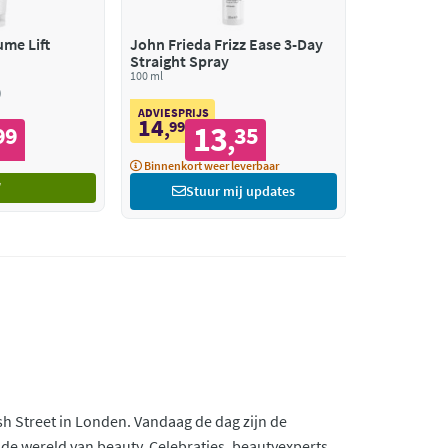
ume Lift
John Frieda Frizz Ease 3-Day
Straight Spray
100 ml
ADVIESPRIJS
14
,
99
13
99
35
,
Binnenkort weer leverbaar
Stuur mij updates
h Street in Londen. Vandaag de dag zijn de
e wereld van beauty. Celebraties, beautyexperts