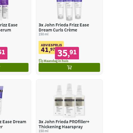
rizz Ease
3x
John Frieda Frizz Ease
 Serum
Dream Curls Crème
150 ml
ADVIESPRIJS
41
,
97
35
51
91
,
Maandag in huis
zz Ease Dream
3x
John Frieda PROfiller+
er
Thickening Haarspray
150 ml