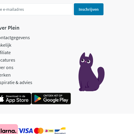
Inschrijven
ver Plein
ontactgegevens
kelijk
filiate
catures
ver ons
erken
spiratie & advies