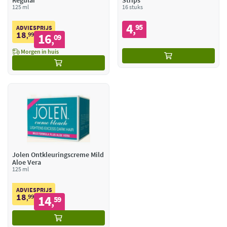
Regular
Strips
125 ml
16 stuks
4
95
,
ADVIESPRIJS
18
99
16
,
09
,
Morgen in huis
Jolen Ontkleuringscreme Mild
Aloe Vera
125 ml
ADVIESPRIJS
18
99
14
,
59
,