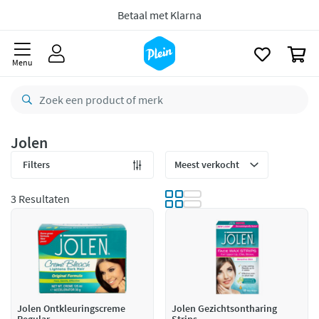
naar
oofdinhoud
8,8/10
Goed
zoeken
0
CO2 neutraal
bezorgd
Menu
Betaal met Klarna
Jolen
Filters
3 Resultaten
Jolen Ontkleuringscreme
Jolen Gezichtsontharing