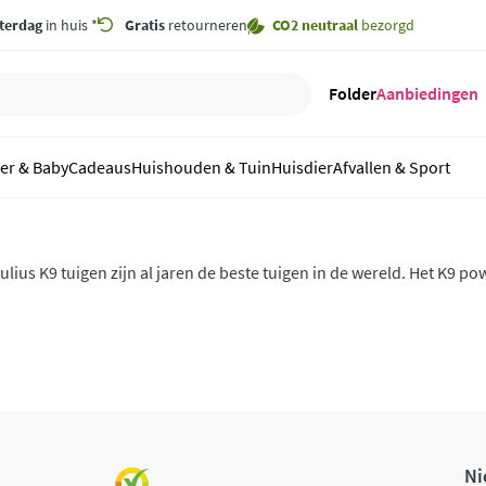
terdag
in huis *
Gratis
retourneren
CO2 neutraal
bezorgd
Folder
Aanbiedingen
er & Baby
Cadeaus
Huishouden & Tuin
Huisdier
Afvallen & Sport
ulius K9 tuigen zijn al jaren de beste tuigen in de wereld. Het K9 po
oed tegen een stootje en de ontwerpen zijn zeer sportief en dynam
oor jouw hond en bestel voordelig online.
Ni