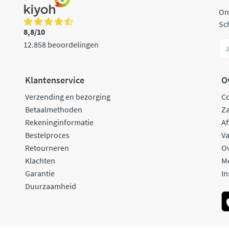
On
Sch
8,8/10
12.858 beoordelingen
Klantenservice
O
Verzending en bezorging
C
Betaalmethoden
Za
Rekeninginformatie
Af
Bestelproces
Va
Retourneren
O
Klachten
M
Garantie
In
Duurzaamheid