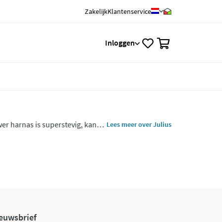
Zakelijk
Klantenservice
0
Inloggen
wer harnas is superstevig, kan
Lees meer over Julius
isch. Ontdek Julius K9 tuigen
euwsbrief