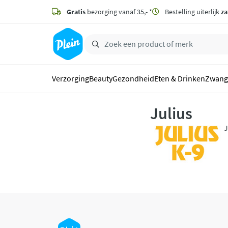
naar
hoofdinhoud
Gratis
bezorging vanaf 35,- *
Bestelling uiterlijk
za
zoeken
Verzorging
Beauty
Gezondheid
Eten & Drinken
Zwang
Julius
J
g
v