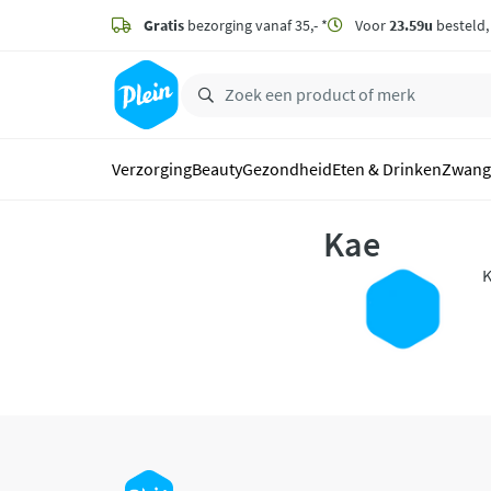
naar
hoofdinhoud
Gratis
bezorging vanaf 35,- *
Voor
23.59u
besteld
zoeken
Verzorging
Beauty
Gezondheid
Eten & Drinken
Zwang
Kae
K
n