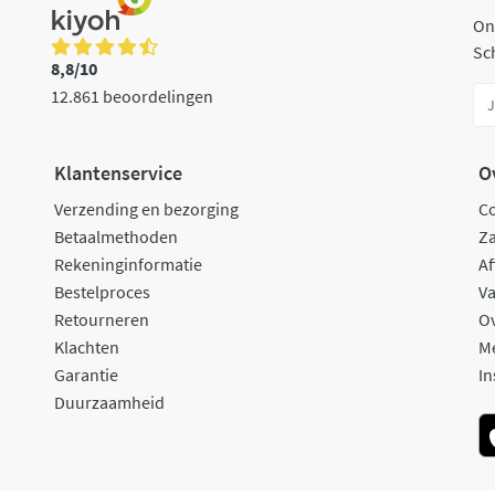
On
Sch
8,8/10
12.861 beoordelingen
Klantenservice
O
Verzending en bezorging
C
Betaalmethoden
Za
Rekeninginformatie
Af
Bestelproces
Va
Retourneren
O
Klachten
M
Garantie
In
Duurzaamheid