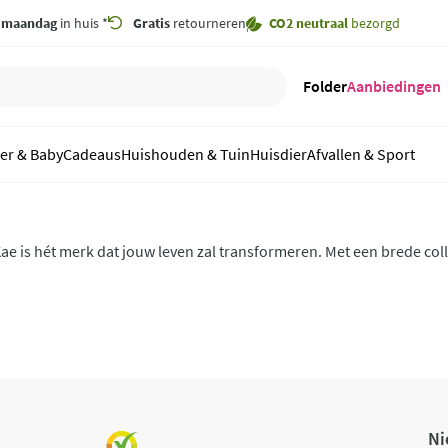
,
maandag
in huis *
Gratis
retourneren
CO2 neutraal
bezorgd
Folder
Aanbiedingen
er & Baby
Cadeaus
Huishouden & Tuin
Huisdier
Afvallen & Sport
ae is hét merk dat jouw leven zal transformeren. Met een brede col
atuurlijke producten biedt Kae een complete wellness-ervaring voo
Ni