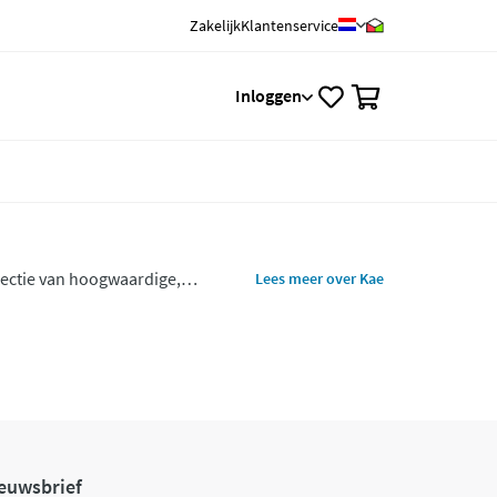
Zakelijk
Klantenservice
0
Inloggen
lectie van hoogwaardige,
Lees meer over Kae
r lichaam en geest.
euwsbrief