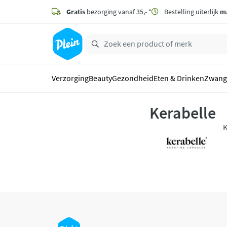
naar
hoofdinhoud
Gratis
bezorging vanaf 35,- *
Bestelling uiterlijk
m
zoeken
Verzorging
Beauty
Gezondheid
Eten & Drinken
Zwang
Kerabelle
K
h
p