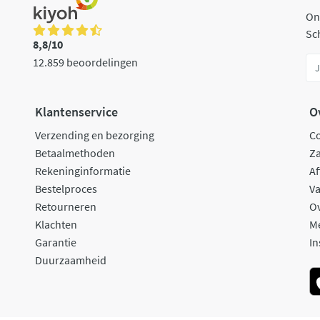
On
Sch
8,8/10
12.859 beoordelingen
Klantenservice
O
Verzending en bezorging
C
Betaalmethoden
Za
Rekeninginformatie
Af
Bestelproces
Va
Retourneren
O
Klachten
M
Garantie
In
Duurzaamheid