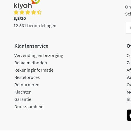
On
Sch
8,8/10
12.861 beoordelingen
Klantenservice
O
Verzending en bezorging
C
Betaalmethoden
Za
Rekeninginformatie
Af
Bestelproces
Va
Retourneren
O
Klachten
M
Garantie
In
Duurzaamheid