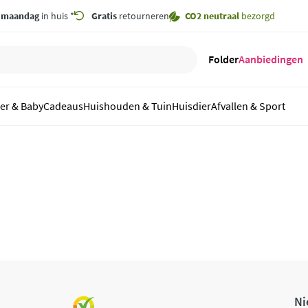
,
maandag
in huis *
Gratis
retourneren
CO2 neutraal
bezorgd
Folder
Aanbiedingen
er & Baby
Cadeaus
Huishouden & Tuin
Huisdier
Afvallen & Sport
Ni