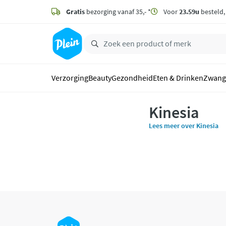
naar
hoofdinhoud
Gratis
bezorging vanaf 35,- *
Voor
23.59u
besteld
zoeken
Verzorging
Beauty
Gezondheid
Eten & Drinken
Zwang
Kinesia
Lees meer over Kinesia