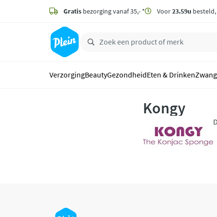
naar
hoofdinhoud
Gratis
bezorging vanaf 35,- *
Voor
23.59u
besteld
zoeken
Verzorging
Beauty
Gezondheid
Eten & Drinken
Zwang
Kongy
D
n