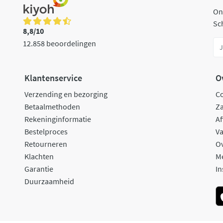
On
Sch
8,8/10
12.858 beoordelingen
Klantenservice
O
Verzending en bezorging
C
Betaalmethoden
Za
Rekeninginformatie
Af
Bestelproces
Va
Retourneren
O
Klachten
M
Garantie
In
Duurzaamheid