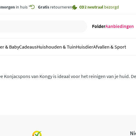
,
morgen
in huis *
Gratis
retourneren
CO2 neutraal
bezorgd
Folder
Aanbiedingen
er & Baby
Cadeaus
Huishouden & Tuin
Huisdier
Afvallen & Sport
e Konjacspons van Kongy is ideaal voor het reinigen van je huid. 
atuurlijk materiaal en is zacht en vriendelijk voor de huid.
Ni