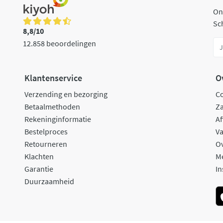
On
Sch
8,8/10
12.858 beoordelingen
Klantenservice
O
Verzending en bezorging
C
Betaalmethoden
Za
Rekeninginformatie
Af
Bestelproces
Va
Retourneren
O
Klachten
M
Garantie
In
Duurzaamheid