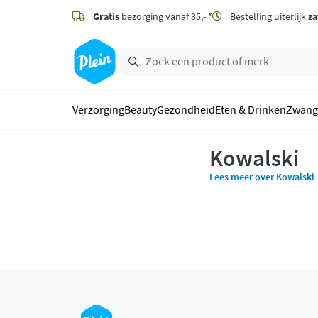
naar
hoofdinhoud
Gratis
bezorging vanaf 35,- *
Bestelling uiterlijk
za
zoeken
Verzorging
Beauty
Gezondheid
Eten & Drinken
Zwang
Kowalski
Lees meer over Kowalski