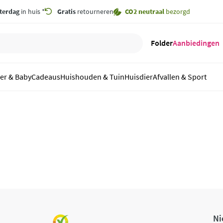
terdag
in huis *
Gratis
retourneren
CO2 neutraal
bezorgd
Folder
Aanbiedingen
er & Baby
Cadeaus
Huishouden & Tuin
Huisdier
Afvallen & Sport
Ni