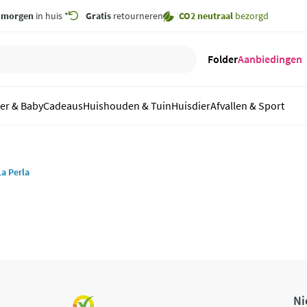
,
morgen
in huis *
Gratis
retourneren
CO2 neutraal
bezorgd
Folder
Aanbiedingen
er & Baby
Cadeaus
Huishouden & Tuin
Huisdier
Afvallen & Sport
a Perla
Ni