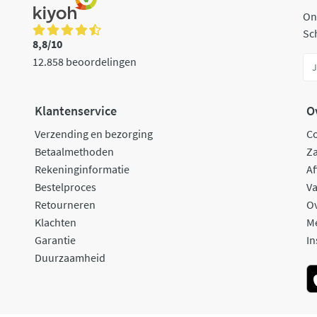
On
Sch
8,8/10
12.858 beoordelingen
Klantenservice
O
Verzending en bezorging
C
Betaalmethoden
Za
Rekeninginformatie
Af
Bestelproces
Va
Retourneren
O
Klachten
M
Garantie
In
Duurzaamheid