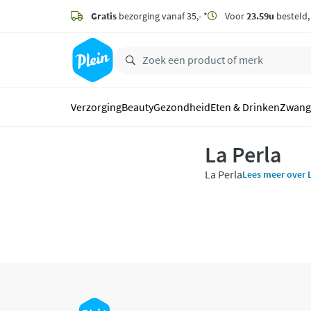
naar
hoofdinhoud
Gratis
bezorging vanaf 35,- *
Voor
23.59u
besteld
zoeken
Verzorging
Beauty
Gezondheid
Eten & Drinken
Zwang
La Perla
La Perla
Lees meer over L