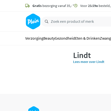
naar
hoofdinhoud
Gratis
bezorging vanaf 35,- *
Voor
23.59u
besteld
zoeken
Verzorging
Beauty
Gezondheid
Eten & Drinken
Zwang
Lindt
Lees meer over Lindt