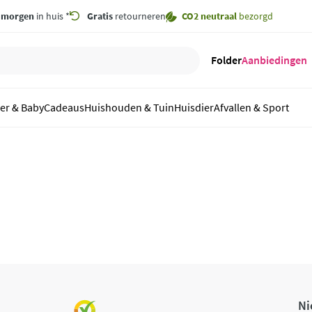
,
morgen
in huis *
Gratis
retourneren
CO2 neutraal
bezorgd
Folder
Aanbiedingen
er & Baby
Cadeaus
Huishouden & Tuin
Huisdier
Afvallen & Sport
Ni