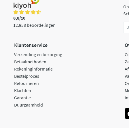
On
Sch
8,8/10
12.858 beoordelingen
Klantenservice
O
Verzending en bezorging
C
Betaalmethoden
Za
Rekeninginformatie
Af
Bestelproces
Va
Retourneren
O
Klachten
M
Garantie
In
Duurzaamheid